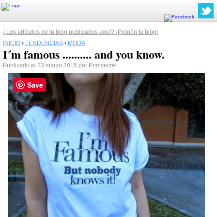
¿Los artículos de tu blog publicados aquí? ¡Propón tu blog!
INICIO
›
TENDENCIAS
›
MODA
I´m famous .......... and you know.
Publicado el 23 marzo 2015 por
Primsecret
Save