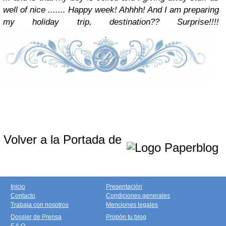
well of nice ....... Happy week! Ahhhh! And I am preparing
my holiday trip, destination?? Surprise!!!!
Volver a la Portada de
Inicio
Presentación
Contacto
Condiciones generales
Trabaja con nosotros
Menciones legales
Dossier de Prensa
Propón tu blog
F.A.Q.