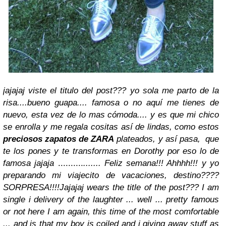
jajajaj viste el titulo del post??? yo sola me parto de la
risa....bueno guapa.... famosa o no aquí me tienes de
nuevo, esta vez de lo mas cómoda.... y es que mi chico
se enrolla y me regala cositas así de lindas, como estos
preciosos zapatos de ZARA
plateados, y así pasa, que
te los pones y te transformas en Dorothy por eso lo de
famosa jajaja
..........
....... Feliz semana!!! Ahhhh!!! y yo
preparando mi viajecito de vacaciones, destino????
SORPRESA!!!!
Jajajaj wears the title of the post??? I am
single i delivery of the laughter ... well ... pretty famous
or not here I am again, this time of the most comfortable
... and is that my boy is coiled and i giving away stuff as