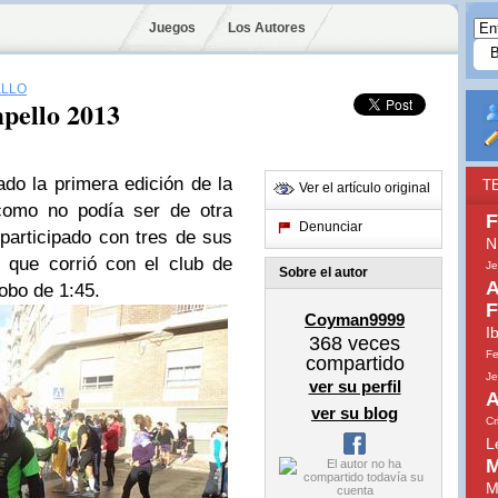
Juegos
Los Autores
ELLO
pello 2013
do la primera edición de la
T
Ver el artículo original
como no podía ser de otra
F
Denunciar
articipado con tres de sus
N
 que corrió con el club de
Je
Sobre el autor
A
obo de 1:45.
F
Coyman9999
I
368
veces
Fe
compartido
Je
ver su perfil
A
ver su blog
Cr
L
M
M