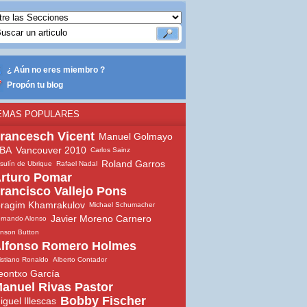
¿ Aún no eres miembro ?
Propón tu blog
EMAS POPULARES
rancesch Vicent
Manuel Golmayo
BA
Vancouver 2010
Carlos Sainz
Roland Garros
sulín de Ubrique
Rafael Nadal
rturo Pomar
rancisco Vallejo Pons
bragim Khamrakulov
Michael Schumacher
Javier Moreno Carnero
rnando Alonso
nson Button
lfonso Romero Holmes
istiano Ronaldo
Alberto Contador
eontxo García
anuel Rivas Pastor
Bobby Fischer
iguel Illescas