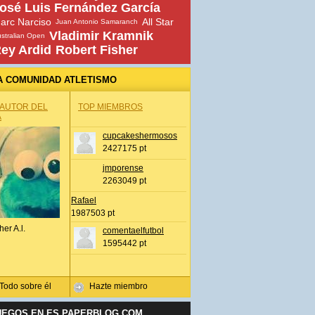
osé Luis Fernández García
arc Narciso
All Star
Juan Antonio Samaranch
Vladimir Kramnik
stralian Open
ey Ardid
Robert Fisher
A COMUNIDAD ATLETISMO
 AUTOR DEL
TOP MIEMBROS
A
cupcakeshermosos
2427175 pt
jmporense
2263049 pt
Rafael
1987503 pt
her A.l.
comentaelfutbol
1595442 pt
Todo sobre él
Hazte miembro
UEGOS EN ES.PAPERBLOG.COM