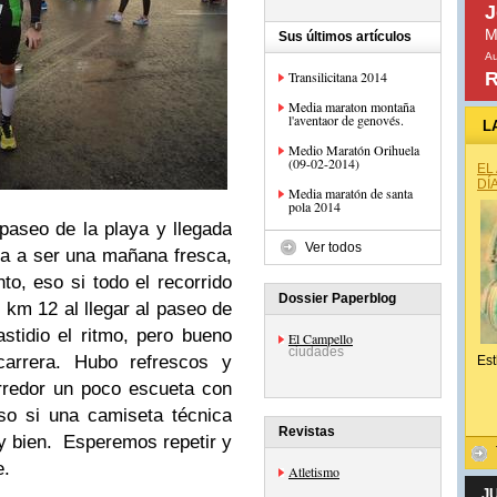
J
M
Sus últimos artículos
Au
Transilicitana 2014
R
Media maraton montaña
l'aventaor de genovés.
L
Medio Maratón Orihuela
(09-02-2014)
EL
DÍ
Media maratón de santa
pola 2014
paseo de la playa y llegada
Ver todos
iba a ser una mañana fresca,
nto, eso si todo el recorrido
Dossier Paperblog
 km 12 al llegar al paseo de
stidio el ritmo, pero bueno
El Campello
ciudades
arrera. Hubo refrescos y
Est
rredor un poco escueta con
so si una camiseta técnica
Revistas
y bien. Esperemos repetir y
e.
Atletismo
J