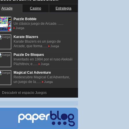
Arcade
Casino
Estrategia
Puzzle Bobble
Un clásico juego de Arcade. ......
Juega
Karate Blazers
Karate Blazers es un juego de
Arcade, que forma......
Juega
Puzzle De Bloques
Inventado en 1984 por el ruso Alekséi
Pázhitnov, e......
Juega
Magical Cat Adventure
Redescubre Magical Cat Adventure,
un juego de la......
Juega
Descubrir el espacio Juegos