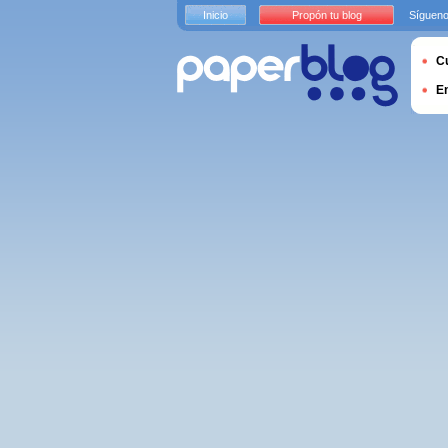
Inicio
Propón tu blog
Sígueno
Cu
E