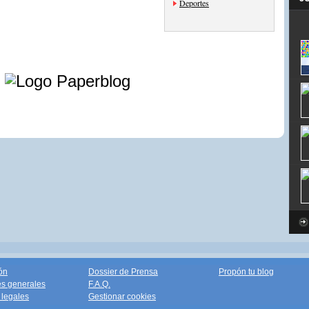
Deportes
e
ón
Dossier de Prensa
Propón tu blog
s generales
F.A.Q.
legales
Gestionar cookies