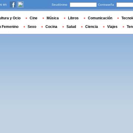
s en
Seudónimo
Contraseña
ltura y Ocio
Cine
Música
Libros
Comunicación
Tecnol
n Femenino
Sexo
Cocina
Salud
Ciencia
Viajes
Ten