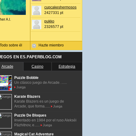
cupcakeshermosos
2427331 pt
her A.l.
pukko
2326577 pt
Todo sobre él
Hazte miembro
UEGOS EN ES.PAPERBLOG.COM
Arcade
Casino
Estrategia
Puzzle Bobble
Un clásico juego de Arcade. ......
Juega
Karate Blazers
Karate Blazers es un juego de
Arcade, que forma......
Juega
Puzzle De Bloques
Inventado en 1984 por el ruso Alekséi
Pázhitnov, e......
Juega
Magical Cat Adventure