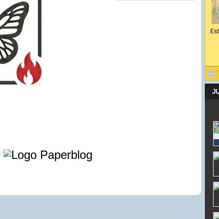
Est
J
e