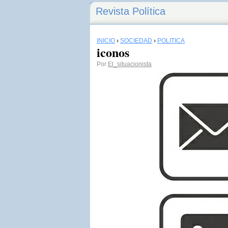
Revista Política
INICIO
›
SOCIEDAD
›
POLÍTICA
iconos
Por
El_situacionista