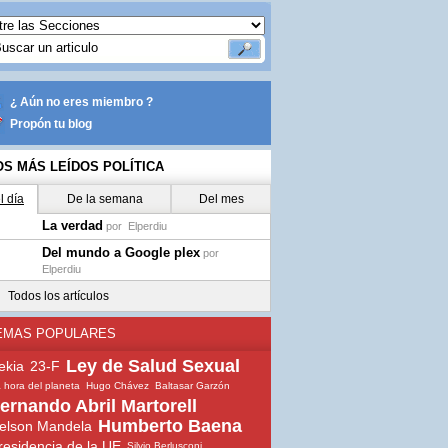
¿ Aún no eres miembro ?
Propón tu blog
OS MÁS LEÍDOS POLÍTICA
l día
De la semana
Del mes
La verdad
por
Elperdiu
Del mundo a Google plex
por
Elperdiu
Todos los artículos
EMAS POPULARES
Ley de Salud Sexual
rekia
23-F
 hora del planeta
Hugo Chávez
Baltasar Garzón
ernando Abril Martorell
Humberto Baena
elson Mandela
residencia de la UE
Silvio Berlusconi