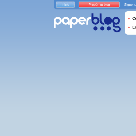
Inicio
Propón tu blog
Sígueno
Cu
E