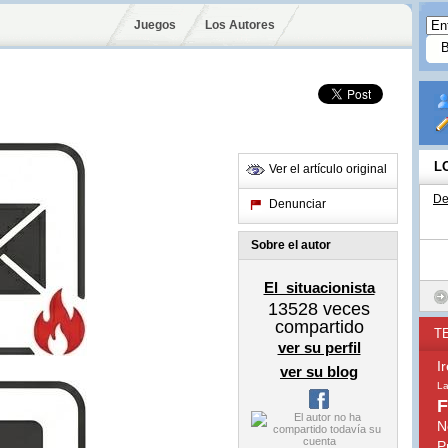
Juegos
Los Autores
L
Ver el artículo original
De
Denunciar
Sobre el autor
El_situacionista
13528
veces
compartido
T
ver su perfil
I
ver su blog
La
F
N
P