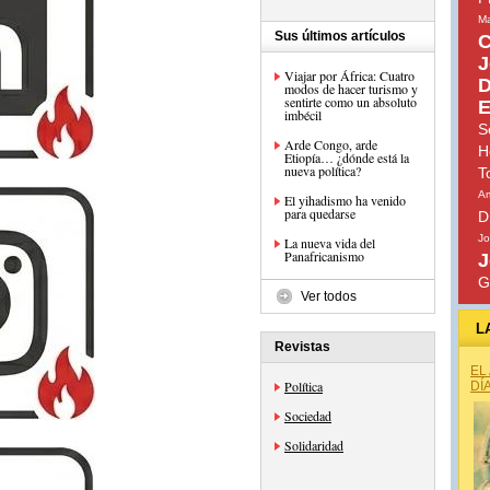
Ma
Sus últimos artículos
C
J
Viajar por África: Cuatro
D
modos de hacer turismo y
sentirte como un absoluto
E
imbécil
S
Arde Congo, arde
H
Etiopía… ¿dónde está la
nueva política?
T
Am
El yihadismo ha venido
para quedarse
D
Jo
La nueva vida del
Panafricanismo
J
G
Ver todos
L
Revistas
EL
Política
DÍ
Sociedad
Solidaridad