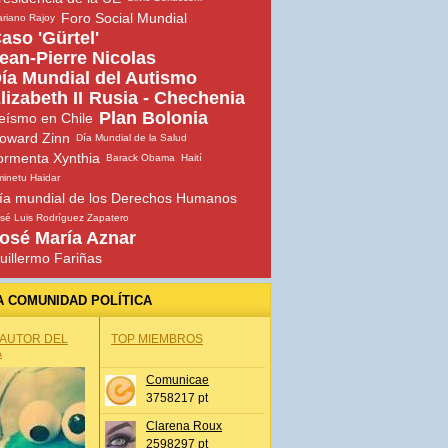
Foro Social Mundial
riano Rajoy
aso 'Gürtel'
ean-Pierre Nicolas
ía Mundial del Autismo
lizabeth II
Rusia - Chechenia
Plan Bolonia
eísmo en Chile
oward Zinn
Día Mundial de la Salud
ormenta Xynthia
Barack Obama
Haití
inetu Haidar
ía mundial de los Derechos Humanos
sé Luis Rodríguez Zapatero
osé María Aznar
uillermo Fariñas
A COMUNIDAD POLÍTICA
 AUTOR DEL
TOP MIEMBROS
A
Comunicae
3758217 pt
Clarena Roux
2598297 pt