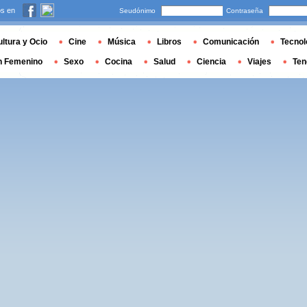
s en
Seudónimo
Contraseña
ltura y Ocio
Cine
Música
Libros
Comunicación
Tecnol
n Femenino
Sexo
Cocina
Salud
Ciencia
Viajes
Ten