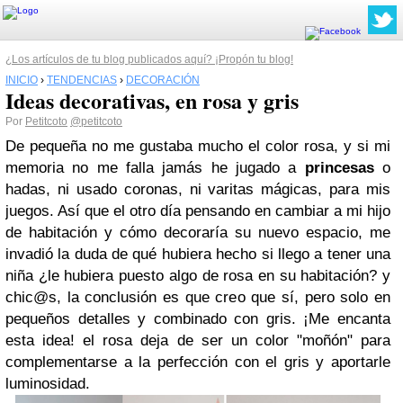
¿Los artículos de tu blog publicados aquí? ¡Propón tu blog!
INICIO
›
TENDENCIAS
›
DECORACIÓN
Ideas decorativas, en rosa y gris
Por
Petitcoto
@petitcoto
De pequeña no me gustaba mucho el color rosa, y si mi
memoria no me falla jamás he jugado a
princesas
o
hadas, ni usado coronas, ni varitas mágicas, para mis
juegos. Así que el otro día pensando en cambiar a mi hijo
de habitación y cómo decoraría su nuevo espacio, me
invadió la duda de qué hubiera hecho si llego a tener una
niña ¿le hubiera puesto algo de rosa en su habitación? y
chic@s, la conclusión es que creo que sí, pero solo en
pequeños detalles y combinado con gris. ¡Me encanta
esta idea! el rosa deja de ser un color "moñón" para
complementarse a la perfección con el gris y aportarle
luminosidad.