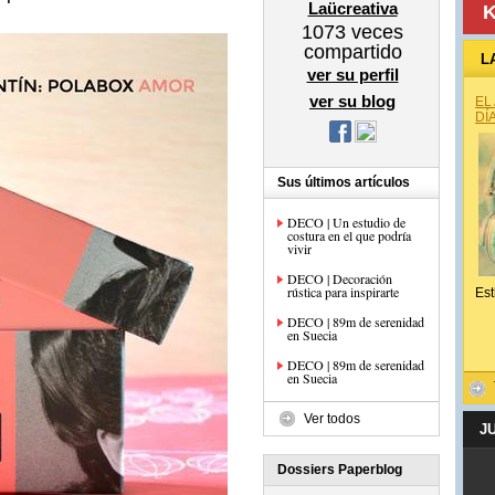
Laücreativa
K
1073
veces
compartido
L
ver su perfil
ver su blog
EL
DÍ
Sus últimos artículos
DECO | Un estudio de
costura en el que podría
vivir
DECO | Decoración
rústica para inspirarte
Est
DECO | 89m de serenidad
en Suecia
DECO | 89m de serenidad
en Suecia
Ver todos
J
Dossiers Paperblog