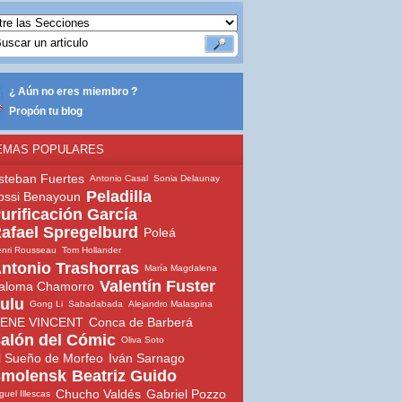
¿ Aún no eres miembro ?
Propón tu blog
EMAS POPULARES
steban Fuertes
Antonio Casal
Sonia Delaunay
Peladilla
ossi Benayoun
urificación García
afael Spregelburd
Poleá
nri Rousseau
Tom Hollander
ntonio Trashorras
María Magdalena
Valentín Fuster
aloma Chamorro
ulu
Gong Li
Sabadabada
Alejandro Malaspina
ENE VINCENT
Conca de Barberá
alón del Cómic
Oliva Soto
l Sueño de Morfeo
Iván Sarnago
molensk
Beatriz Guido
Chucho Valdés
Gabriel Pozzo
guel Illescas