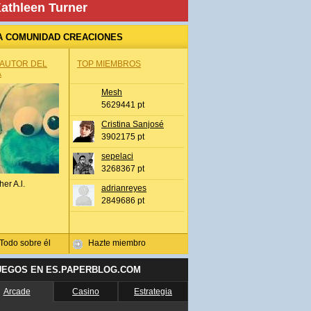
athleen Turner
A COMUNIDAD CREACIONES
 AUTOR DEL
TOP MIEMBROS
A
Mesh
5629441 pt
Cristina Sanjosé
3902175 pt
sepelaci
3268367 pt
her A.l.
adrianreyes
2849686 pt
Todo sobre él
Hazte miembro
UEGOS EN ES.PAPERBLOG.COM
Arcade
Casino
Estrategia