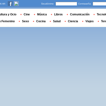
s en
Seudónimo
Contraseña
ltura y Ocio
Cine
Música
Libros
Comunicación
Tecnol
n Femenino
Sexo
Cocina
Salud
Ciencia
Viajes
Ten