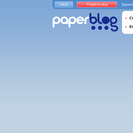
Inicio
Propón tu blog
Sígueno
Cu
E