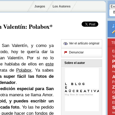
Juegos
Los Autores
n Valentín: Polabox*
T
Ver el artículo original
 San Valentín, y como ya
E
odo, hoy te quería dar la
Denunciar
Y
an Valentín. Por si no lo
P
Sobre el autor
e hablaba de ellos en
este
R
trata de
Polabox
. Ya sabes
He
 super fácil
las fotos de
A
P
rdenador
.
Z
edición especial para San
G
 otra manera se llama Amor.
S
oid, y puedes escribir un
E
 cada foto.
Yo las he pedido
S
e puede hacer con fondos de
Mi