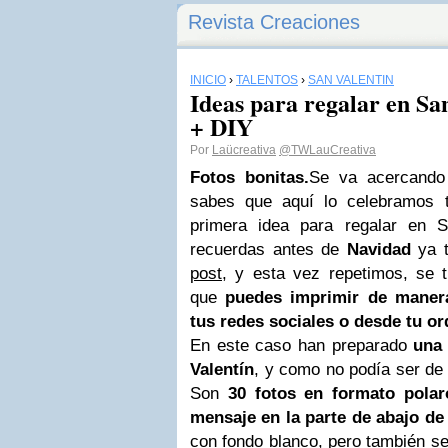
Revista Creaciones
INICIO
›
TALENTOS
›
SAN VALENTÍN
Ideas para regalar en Sa
+ DIY
Por
Laücreativa
@TWLauCreativa
Fotos bonitas.
Se va acercando
sabes que aquí lo celebramos t
primera idea para regalar en S
recuerdas antes de
Navidad
ya t
post
, y esta vez repetimos, se 
que
puedes imprimir de manera
tus redes sociales o desde tu o
En este caso han preparado
una 
Valentín
, y como no podía ser de
Son
30 fotos en formato polar
mensaje en la parte de abajo de
con fondo blanco, pero también s