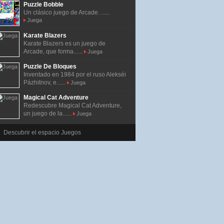
Puzzle Bobble
Un clásico juego de Arcade. ......
Juega
Karate Blazers
Karate Blazers es un juego de
Arcade, que forma......
Juega
Puzzle De Bloques
Inventado en 1984 por el ruso Alekséi
Pázhitnov, e......
Juega
Magical Cat Adventure
Redescubre Magical Cat Adventure,
un juego de la......
Juega
Descubrir el espacio Juegos