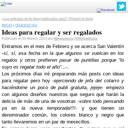
¿Los artículos de tu blog publicados aquí? ¡Propón tu blog!
INICIO
›
TENDENCIAS
Ideas para regalar y ser regalados
Publicado el 04 febrero 2013 por
Meigamoura
@MeigaMoura
Entramos en el mes de Febrero y se acerca San Valentín
-
sí, sí, esa fecha en la que algunos se vuelcan en los
regalos y otros prefieren pasar de puntillas porque "lo
suyo es regalar todo el año"...
-.
Los próximos días iré preparando más posts con ideas
para regalar pero hoy -
ejerciendo de jefa del cotarro y
haciéndome un poco de publi gratuita, jejeje
- empiezo
con algunos diseños nuestros que seguro que harán la
delicia de más de una de vosotras -
sobre todo pensando
ya en la nueva temporada!!!!
- y que tienen un
denominador común, los colores blanco y negro que
tanto llevaremos en un par de mesecillos.