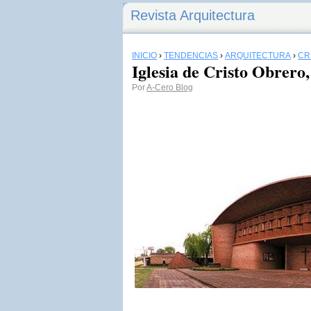
Revista Arquitectura
INICIO
›
TENDENCIAS
›
ARQUITECTURA
›
CR
Iglesia de Cristo Obrero,
Por
A-Cero Blog