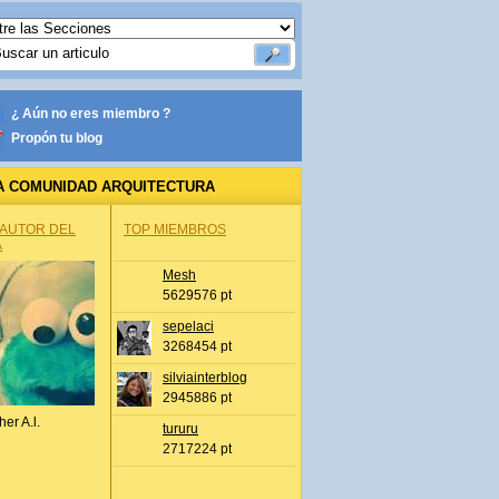
¿ Aún no eres miembro ?
Propón tu blog
A COMUNIDAD ARQUITECTURA
 AUTOR DEL
TOP MIEMBROS
A
Mesh
5629576 pt
sepelaci
3268454 pt
silviainterblog
2945886 pt
her A.l.
tururu
2717224 pt