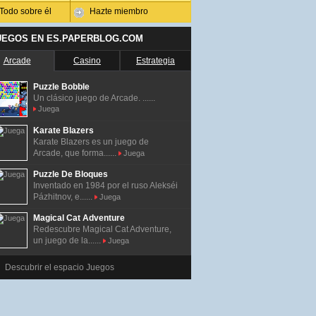
Todo sobre él
Hazte miembro
UEGOS EN ES.PAPERBLOG.COM
Arcade
Casino
Estrategia
Puzzle Bobble
Un clásico juego de Arcade. ......
Juega
Karate Blazers
Karate Blazers es un juego de
Arcade, que forma......
Juega
Puzzle De Bloques
Inventado en 1984 por el ruso Alekséi
Pázhitnov, e......
Juega
Magical Cat Adventure
Redescubre Magical Cat Adventure,
un juego de la......
Juega
Descubrir el espacio Juegos