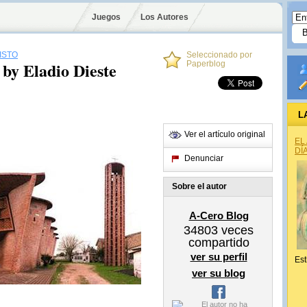
Juegos
Los Autores
ISTO
Seleccionado por
 by Eladio Dieste
Paperblog
L
Ver el artículo original
EL
DÍ
Denunciar
Sobre el autor
A-Cero Blog
34803
veces
compartido
ver su perfil
Est
ver su blog