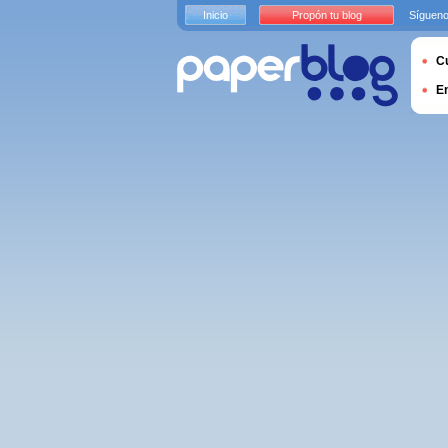
Inicio
Propón tu blog
Sígueno
Cu
E