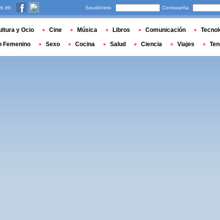
s en
Seudónimo
Contraseña
ltura y Ocio
Cine
Música
Libros
Comunicación
Tecnol
n Femenino
Sexo
Cocina
Salud
Ciencia
Viajes
Ten