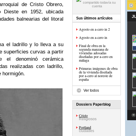
rroquial de Cristo Obrero,
io Dieste en 1952, ubicada
J
dades balnearias del litoral
Sus últimos artículos
Agosto en a-cero in 2
Agosto en a-cero in
 el ladrillo y lo lleva a su
Final de obra en la
segunda manzana de
 superficies curvas a partir
viviendas adosadas
diseñadas por a-cero en
e el denominó cerámica
málaga
s realizadas con ladrillo,
Primeras imágenes de obra
de la vivienda diseñada
e hormigón.
por a-cero al noreste de
españa
Ver todos
Dossiers Paperblog
Cristo
Religiosos
Portland
ciudades