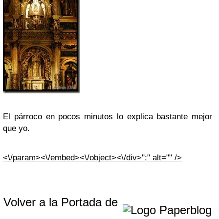
El párroco en pocos minutos lo explica bastante mejor
que yo.
<\/param>
<\/embed><\/object><\/div>";" alt="" />
Volver a la Portada de