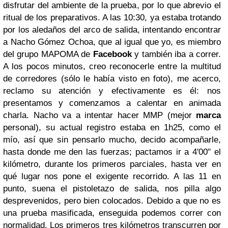
disfrutar del ambiente de la prueba, por lo que abrevio el
ritual de los preparativos. A las 10:30, ya estaba trotando
por los aledaños del arco de salida, intentando encontrar
a Nacho Gómez Ochoa, que al igual que yo, es miembro
del grupo MAPOMA de
Facebook
y también iba a correr.
A los pocos minutos, creo reconocerle entre la multitud
de corredores (sólo le había visto en foto), me acerco,
reclamo su atención y efectivamente es él: nos
presentamos y comenzamos a calentar en animada
charla. Nacho va a intentar hacer MMP (mejor
marca
personal), su actual registro estaba en 1h25, como el
mío, así que sin pensarlo mucho, decido acompañarle,
hasta donde me den las fuerzas; pactamos ir a 4'00" el
kilómetro, durante los primeros parciales, hasta ver en
qué lugar nos pone el exigente recorrido. A las 11 en
punto, suena el pistoletazo de salida, nos pilla algo
desprevenidos, pero bien colocados. Debido a que no es
una prueba masificada, enseguida podemos correr con
normalidad. Los primeros tres kilómetros transcurren por