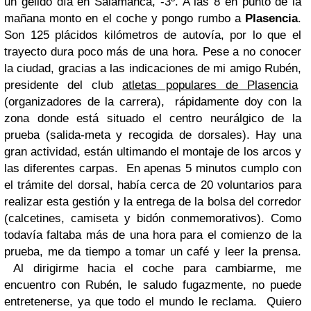
un gélido día en Salamanca, -3º. A las 8 en punto de la
mañana monto en el coche y pongo rumbo a
Plasencia
.
Son 125 plácidos kilómetros de autovía, por lo que el
trayecto dura poco más de una hora. Pese a no conocer
la ciudad, gracias a las indicaciones de mi amigo Rubén,
presidente del club
atletas populares de Plasencia
(organizadores de la carrera), rápidamente doy con la
zona donde está situado el centro neurálgico de la
prueba (salida-meta y recogida de dorsales). Hay una
gran actividad, están ultimando el montaje de los arcos y
las diferentes carpas. En apenas 5 minutos cumplo con
el trámite del dorsal, había cerca de 20 voluntarios para
realizar esta gestión y la entrega de la bolsa del corredor
(calcetines, camiseta y bidón conmemorativos). Como
todavía faltaba más de una hora para el comienzo de la
prueba, me da tiempo a tomar un café y leer la prensa.
Al dirigirme hacia el coche para cambiarme, me
encuentro con Rubén, le saludo fugazmente, no puede
entretenerse, ya que todo el mundo le reclama. Quiero