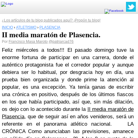
¿Los artículos de tu blog publicados aquí? ¡Propón tu blog!
INICIO
›
ATLETISMO
›
PLASENCIA
II media maratón de Plasencia.
Por
Francisco Masa Maroto
@patriarcad76
Feliz miércoles a todos!!! El pasado domingo tuve la
enorme fortuna de participar en una carrera, donde el
auténtico protagonista fue el corredor popular y aunque
debiera ser lo habitual, por desgracia hoy en día, una
prueba bien organizada y donde prime la atención al
popular, es una excepción. Ya tenía ganas de escribir
una crónica en positivo, después de los últimos fiascos
en los que había participado, así que, sin más dilación,
os dejo con lo acontecido durante la
II media maratón de
Plasencia
, que de seguir así en años venideros, será un
referente en el panorama atlético nacional.
LA
CRÓNICA
Como anunciaban las previsiones, amanece