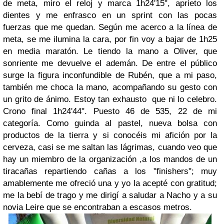
de meta, miro el reloj y marca 1h24'15", aprieto los
dientes y me enfrasco en un sprint con las pocas
fuerzas que me quedan. Según me acerco a la línea de
meta, se me ilumina la cara, por fin voy a bajar de 1h25
en media maratón. Le tiendo la mano a Oliver, que
sonriente me devuelve el ademán. De entre el público
surge la figura inconfundible de Rubén, que a mi paso,
también me choca la mano, acompañando su gesto con
un grito de ánimo. Estoy tan exhausto que ni lo celebro.
Crono final 1h24'44". Puesto 46 de 535, 22 de mi
categoría. Como guinda al pastel, nueva bolsa con
productos de la tierra y si conocéis mi afición por la
cerveza, casi se me saltan las lágrimas, cuando veo que
hay un miembro de la organización ,a los mandos de un
tiracañas repartiendo cañas a los "finishers"; muy
amablemente me ofreció una y yo la acepté con gratitud;
me la bebí de trago y me dirigí a saludar a Nacho y a su
novia Leire que se encontraban a escasos metros.