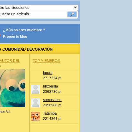
¿ Aún no eres miembro ?
Propón tu blog
A COMUNIDAD DECORACIÓN
 AUTOR DEL
TOP MIEMBROS
A
tururu
2717224 pt
hhzorrilla
2362730 pt
somosdeco
2356908 pt
her A.l.
Tatamba
2214361 pt