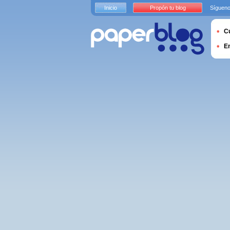
Inicio
Propón tu blog
Sígueno
Cu
E