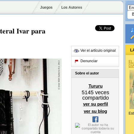
Juegos
Los Autores
teral Ivar para
L
Ver el artículo original
Denunciar
EL
DÍ
Sobre el autor
Tururu
5145
veces
compartido
ver su perfil
ver su blog
Est