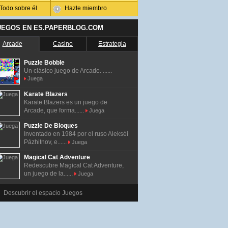
Todo sobre él
Hazte miembro
UEGOS EN ES.PAPERBLOG.COM
Arcade
Casino
Estrategia
Puzzle Bobble
Un clásico juego de Arcade. ......
Juega
Karate Blazers
Karate Blazers es un juego de
Arcade, que forma......
Juega
Puzzle De Bloques
Inventado en 1984 por el ruso Alekséi
Pázhitnov, e......
Juega
Magical Cat Adventure
Redescubre Magical Cat Adventure,
un juego de la......
Juega
Descubrir el espacio Juegos