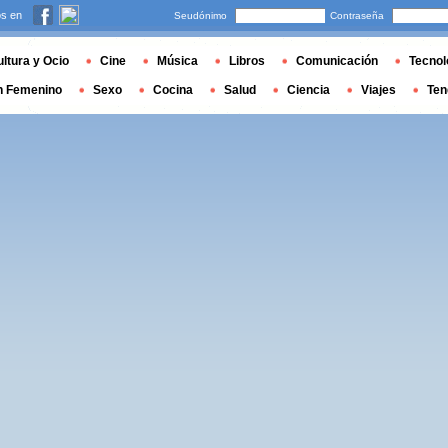
s en
Seudónimo
Contraseña
ltura y Ocio
Cine
Música
Libros
Comunicación
Tecnol
n Femenino
Sexo
Cocina
Salud
Ciencia
Viajes
Ten