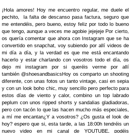
¡Hola amores! Hoy me encuentro regular, me duele el
pechito, la falta de descanso pasa factura, seguro que
me entendéis, pero bueno, estoy feliz por todo lo bueno
que tengo, aunque a veces me agobie jejejeje Por cierto,
os quería comentar que ahora con Instagram que se ha
convertido en snapchat, voy subiendo por allí videos de
mi día a día, y la verdad es que me está encantando
hacerlo y estar charlando con vosotros todo el día, os
dejo mi instagram por si queréis verme por allí
también @shoesandbasics
Hoy os comparto un shooting
diferente, con unas fotos un tanto vintage, casi en sepia
y con un look boho chic, muy sencillo pero perfecto para
estos días de viento y calor, combino un top labrado
peplum con unos ripped shorts y sandalias gladiadoras,
pero con tacón lo que las hacen mucho más especiales,
a mí me encantan
¿Y a vosotros? ¿Os gusta el look de
hoy? espero que si, esta tarde, a las 18:00h tendréis un
nuevo video en mi canal de YOUTUBE, podéis