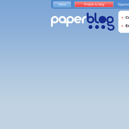
Inicio
Propón tu blog
Sígueno
Cu
E