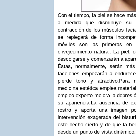
Con el tiempo, la piel se hace más
a medida que disminuye su el
contracción de los músculos facial
se replegará de forma incompet
móviles son las primeras en 
envejecimiento natural. La piel,
descolgarse y comenzarán a apare
Éstas, normalmente, serán más 
facciones empezarán a endurece
pierde tono y atractivo.
Para r
medicina estética emplea materiale
empleo experto mejora la depresión
su apariencia.
La ausencia de exp
rostro y aporta una imagen po
intervención exagerada del bistur
este hecho cierto y de que la be
desde un punto de vista dinámico