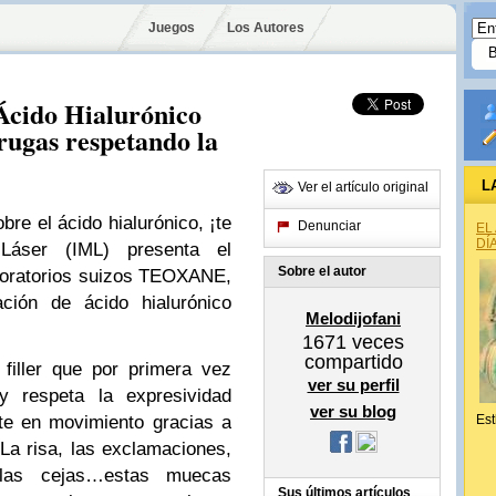
Juegos
Los Autores
Ácido Hialurónico
rrugas respetando la
L
Ver el artículo original
bre el ácido hialurónico, ¡te
Denunciar
EL
DÍ
 Láser (IML) presenta el
Sobre el autor
boratorios suizos TEOXANE,
ción de ácido hialurónico
Melodijofani
1671
veces
compartido
 filler que por primera vez
ver su perfil
y respeta la expresividad
ver su blog
te en movimiento gracias a
Est
. La risa, las exclamaciones,
 las cejas…estas muecas
Sus últimos artículos