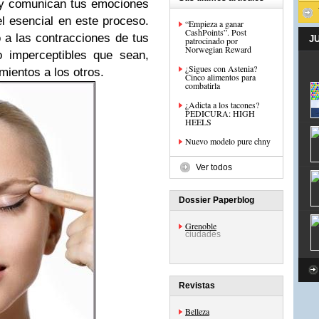
a y comunican tus emociones
el esencial en este proceso.
“Empieza a ganar
CashPoints”. Post
 a las contracciones de tus
J
patrocinado por
Norwegian Reward
o imperceptibles que sean,
¿Sigues con Astenia?
mientos a los otros.
Cinco alimentos para
combatirla
¿Adicta a los tacones?
PEDICURA: HIGH
HEELS
Nuevo modelo pure chny
Ver todos
Dossier Paperblog
Grenoble
ciudades
Revistas
Belleza