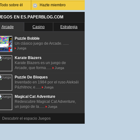
Todo sobre él
Hazte miembro
UEGOS EN ES.PAPERBLOG.COM
Arcade
Casino
Estrategia
Puzzle Bobble
Un clásico juego de Arcade. ......
Juega
Karate Blazers
Karate Blazers es un juego de
Arcade, que forma......
Juega
Puzzle De Bloques
Inventado en 1984 por el ruso Alekséi
Pázhitnov, e......
Juega
Magical Cat Adventure
Redescubre Magical Cat Adventure,
un juego de la......
Juega
Descubrir el espacio Juegos