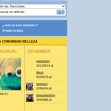
¿ Aún no eres miembro ?
Propón tu blog
A COMUNIDAD BELLEZA
 AUTOR DEL
TOP MIEMBROS
A
martaelen
10126914 pt
Mesh
5629576 pt
sepelaci
3268454 pt
her A.l.
silviainterblog
2945886 pt