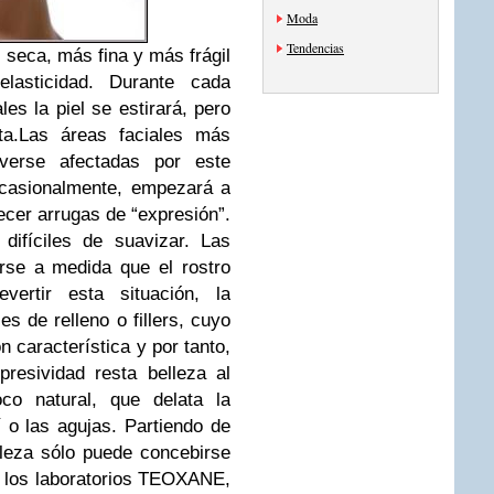
Moda
Tendencias
 seca, más fina y más frágil
asticidad. Durante cada
es la piel se estirará, pero
a.
Las áreas faciales más
verse afectadas por este
 ocasionalmente, empezará a
cer arrugas de “expresión”.
difíciles de suavizar. Las
rse a medida que el rostro
evertir esta situación, la
s de relleno o fillers, cuyo
 característica y por tanto,
resividad resta belleza al
co natural, que delata la
í o las agujas. Partiendo de
lleza sólo puede concebirse
, los laboratorios TEOXANE,