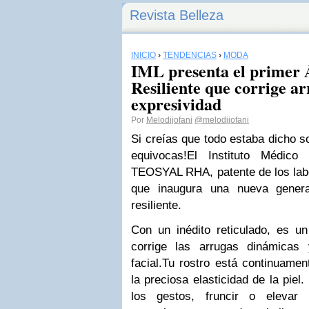
Revista Belleza
INICIO
›
TENDENCIAS
›
MODA
IML presenta el primer 
Resiliente que corrige a
expresividad
Por
Melodijofani
@melodijofani
Si creías que todo estaba dicho so
equivocas!
El Instituto Médico
TEOSYAL RHA, patente de los la
que inaugura una nueva genera
resiliente.
Con un inédito reticulado, es un
corrige las arrugas dinámicas 
facial.
Tu rostro está continuamen
la preciosa elasticidad de la piel
los gestos, fruncir o elevar