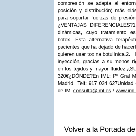
compresión se adapta al entorn
posición y distribución) más el
para soportar fuerzas de presión
¿VENTAJAS DIFERENCIALES?
1
dinámicas, cuyo tratamiento e
botox. Esta alternativa terapéu
pacientes que ha dejado de hacerl
quieren usar toxina botulínica.
2.
inyección, gracias a su menos ri
en los tejidos y mayor fluidez.
¿S
320€
¿DÓNDE?
En IML: Pº Gral 
Madrid Telf: 917 024 627
Unidad 
de IML
consulta@iml.es
/
www.iml
Volver a la Portada d