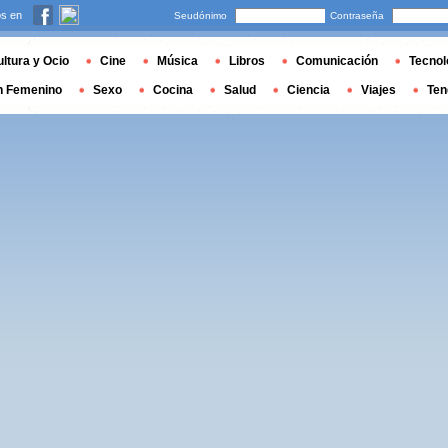
s en
Seudónimo
Contraseña
ltura y Ocio
Cine
Música
Libros
Comunicación
Tecnol
n Femenino
Sexo
Cocina
Salud
Ciencia
Viajes
Ten