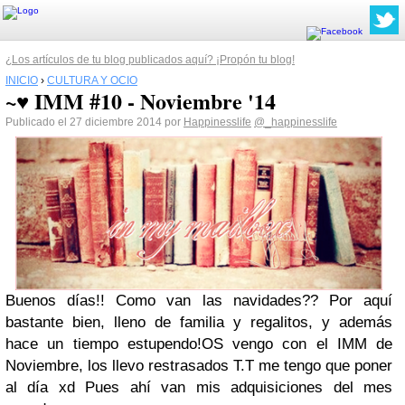
¿Los artículos de tu blog publicados aquí? ¡Propón tu blog!
INICIO
›
CULTURA Y OCIO
~♥ IMM #10 - Noviembre '14
Publicado el 27 diciembre 2014 por
Happinesslife
@_happinesslife
Buenos días!! Como van las navidades?? Por aquí
bastante bien, lleno de familia y regalitos, y además
hace un tiempo estupendo!
OS vengo con el IMM de
Noviembre, los llevo restrasados T.T me tengo que poner
al día xd Pues ahí van mis adquisiciones del mes