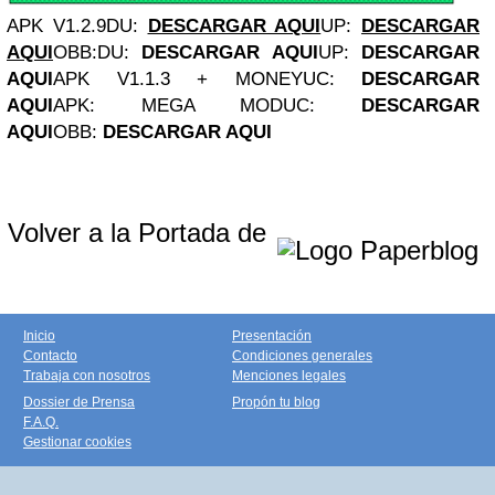
APK V1.2.9
DU:
DESCARGAR AQUI
UP:
DESCARGAR
AQUI
OBB:
DU:
DESCARGAR AQUI
UP:
DESCARGAR
AQUI
APK V1.1.3 + MONEY
UC:
DESCARGAR
AQUI
APK: MEGA MOD
UC:
DESCARGAR
AQUI
OBB:
DESCARGAR AQUI
Volver a la Portada de
Inicio
Presentación
Contacto
Condiciones generales
Trabaja con nosotros
Menciones legales
Dossier de Prensa
Propón tu blog
F.A.Q.
Gestionar cookies