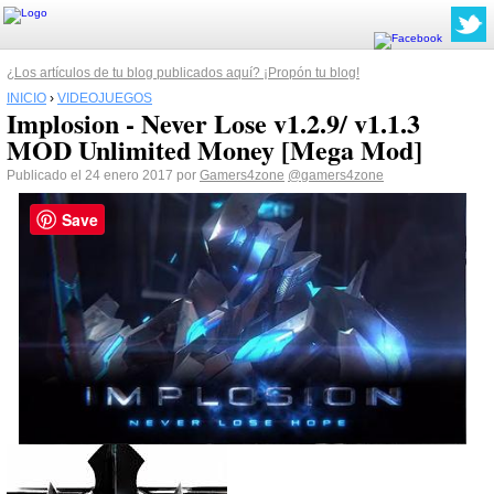
¿Los artículos de tu blog publicados aquí? ¡Propón tu blog!
INICIO
›
VIDEOJUEGOS
Implosion - Never Lose v1.2.9/ v1.1.3
MOD Unlimited Money [Mega Mod]
Publicado el 24 enero 2017 por
Gamers4zone
@gamers4zone
Save