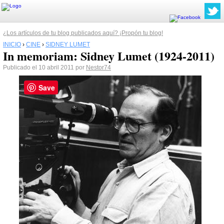
¿Los artículos de tu blog publicados aquí? ¡Propón tu blog!
INICIO
›
CINE
›
SIDNEY LUMET
In memoriam: Sidney Lumet (1924-2011)
Publicado el 10 abril 2011 por
Nestor74
Save