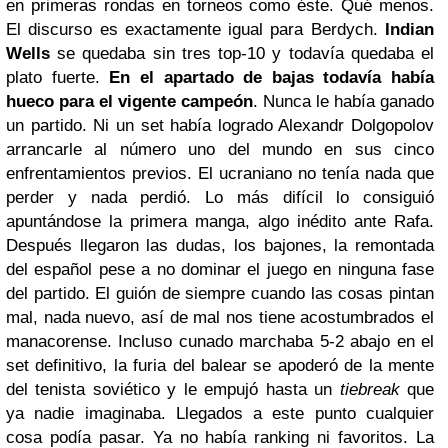
en primeras rondas en torneos como éste. Qué menos.
El discurso es exactamente igual para Berdych.
Indian
Wells
se quedaba sin tres top-10 y todavía quedaba el
plato fuerte.
En el apartado de bajas todavía había
hueco para el vigente campeón
. Nunca le había ganado
un partido. Ni un set había logrado Alexandr Dolgopolov
arrancarle al número uno del mundo en sus cinco
enfrentamientos previos. El ucraniano no tenía nada que
perder y nada perdió. Lo más difícil lo consiguió
apuntándose la primera manga, algo inédito ante Rafa.
Después llegaron las dudas, los bajones, la remontada
del español pese a no dominar el juego en ninguna fase
del partido. El guión de siempre cuando las cosas pintan
mal, nada nuevo, así de mal nos tiene acostumbrados el
manacorense. Incluso cunado marchaba 5-2 abajo en el
set definitivo, la furia del balear se apoderó de la mente
del tenista soviético y le empujó hasta un
tiebreak
que
ya nadie imaginaba. Llegados a este punto cualquier
cosa podía pasar. Ya no había ranking ni favoritos. La