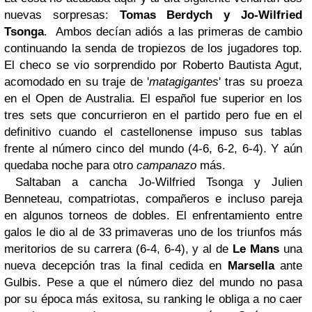
nuevas sorpresas:
Tomas Berdych y Jo-Wilfried
Tsonga
. Ambos decían adiós a las primeras de cambio
continuando la senda de tropiezos de los jugadores top.
El checo se vio sorprendido por Roberto Bautista Agut,
acomodado en su traje de '
matagigantes
' tras su proeza
en el Open de Australia. El español fue superior en los
tres sets que concurrieron en el partido pero fue en el
definitivo cuando el castellonense impuso sus tablas
frente al número cinco del mundo (4-6, 6-2, 6-4). Y aún
quedaba noche para otro
campanazo
más.
Saltaban a cancha Jo-Wilfried Tsonga y Julien
Benneteau, compatriotas, compañeros e incluso pareja
en algunos torneos de dobles. El enfrentamiento entre
galos le dio al de 33 primaveras uno de los triunfos más
meritorios de su carrera (6-4, 6-4), y al de
Le Mans
una
nueva decepción tras la final cedida en
Marsella
ante
Gulbis. Pese a que el número diez del mundo no pasa
por su época más exitosa, su ranking le obliga a no caer