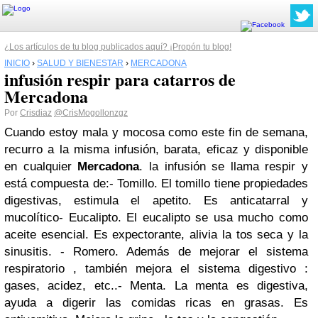
¿Los artículos de tu blog publicados aquí? ¡Propón tu blog!
INICIO
›
SALUD Y BIENESTAR
›
MERCADONA
infusión respir para catarros de
Mercadona
Por
Crisdiaz
@CrisMogollonzgz
Cuando estoy mala y mocosa como este fin de semana,
recurro a la misma infusión, barata, eficaz y disponible
en cualquier
Mercadona
.
la infusión se llama respir y
está compuesta de:
- Tomillo. El tomillo tiene propiedades
digestivas, estimula el apetito. Es anticatarral y
mucolítico
- Eucalipto. El eucalipto se usa mucho como
aceite esencial. Es expectorante, alivia la tos seca y la
sinusitis.
- Romero. Además de mejorar el sistema
respiratorio , también mejora el sistema digestivo :
gases, acidez, etc..
- Menta. La menta es digestiva,
ayuda a digerir las comidas ricas en grasas. Es