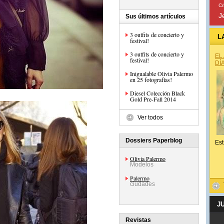
Cr
J
Sus últimos artículos
3 outfits de concierto y
L
festival!
3 outfits de concierto y
EL
festival!
DÍ
Inigualable Olivia Palermo
en 25 fotografías!
Diesel Colección Black
Gold Pre-Fall 2014
Ver todos
Dossiers Paperblog
Est
Olivia Palermo
Modelos
Palermo
ciudades
J
Revistas