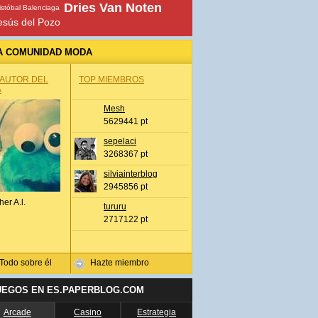
Dries Van Noten
istóbal Balenciaga
esús del Pozo
A COMUNIDAD MODA
 AUTOR DEL
TOP MIEMBROS
A
Mesh
5629441 pt
sepelaci
3268367 pt
silviainterblog
2945856 pt
her A.l.
tururu
2717122 pt
Todo sobre él
Hazte miembro
UEGOS EN ES.PAPERBLOG.COM
Arcade
Casino
Estrategia