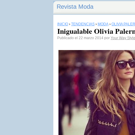
Revista Moda
INICIO
›
TENDENCIAS
›
MODA
›
OLIVIA PALE
Inigualable Olivia Palerm
Publicado el 22 marzo 2014 por
Your Way Styl