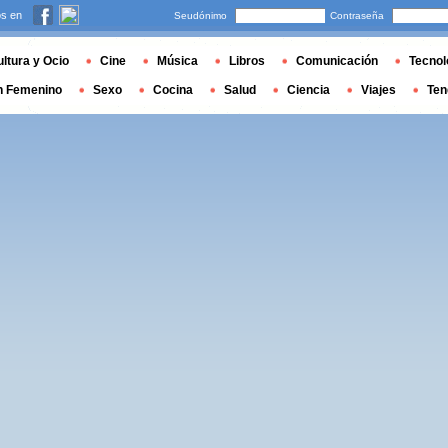
s en
Seudónimo
Contraseña
ltura y Ocio
Cine
Música
Libros
Comunicación
Tecnol
n Femenino
Sexo
Cocina
Salud
Ciencia
Viajes
Ten