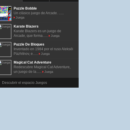
Puzzle Bobble
Un clásico juego de Arcade. ......
Juega
Karate Blazers
Karate Blazers es un juego de
Arcade, que forma......
Juega
Puzzle De Bloques
Inventado en 1984 por el ruso Alekséi
Pázhitnov, e......
Juega
Magical Cat Adventure
Redescubre Magical Cat Adventure,
un juego de la......
Juega
Descubrir el espacio Juegos