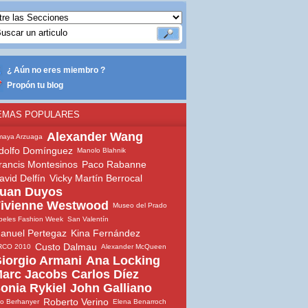
¿ Aún no eres miembro ?
Propón tu blog
EMAS POPULARES
Alexander Wang
maya Arzuaga
dolfo Domínguez
Manolo Blahnik
rancis Montesinos
Paco Rabanne
avid Delfín
Vicky Martín Berrocal
uan Duyos
ivienne Westwood
Museo del Prado
beles Fashion Week
San Valentín
anuel Pertegaz
Kina Fernández
Custo Dalmau
RCO 2010
Alexander McQueen
iorgio Armani
Ana Locking
arc Jacobs
Carlos Díez
onia Rykiel
John Galliano
Roberto Verino
io Berhanyer
Elena Benarroch