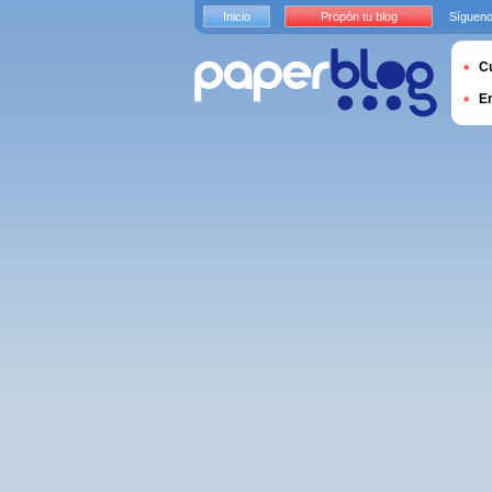
Inicio
Propón tu blog
Sígueno
Cu
E