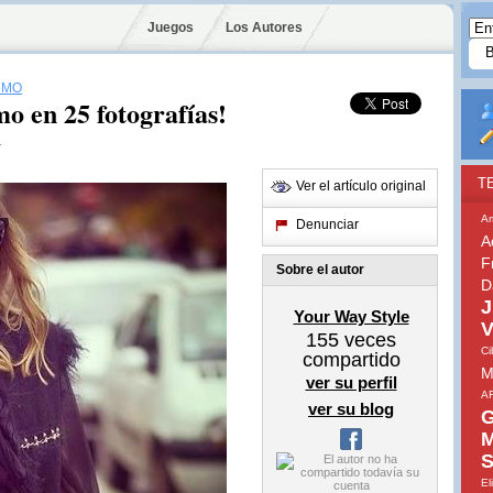
Juegos
Los Autores
RMO
o en 25 fotografías!
e
T
Ver el artículo original
A
Denunciar
A
F
Sobre el autor
D
J
Your Way Style
V
155
veces
Ci
compartido
M
ver su perfil
A
ver su blog
G
M
S
El