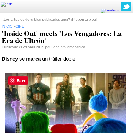
¿Los artículos de tu blog publicados aquí? ¡Propón tu blog!
INICIO
›
CINE
'Inside Out' meets 'Los Vengadores: La
Era de Ultrón'
Publicado el 29 abril 2015 por
Lapalomitamecanica
Disney
se
marca
un tráiler doble
Save