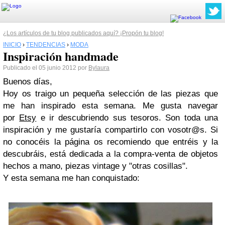
¿Los artículos de tu blog publicados aquí? ¡Propón tu blog!
INICIO
›
TENDENCIAS
›
MODA
Inspiración handmade
Publicado el 05 junio 2012 por
Bylaura
Buenos días,
Hoy os traigo un pequeña selección de las piezas que
me han inspirado esta semana. Me gusta navegar
por
Etsy
e ir descubriendo sus tesoros. Son toda una
inspiración y me gustaría compartirlo con vosotr@s. Si
no conocéis la página os recomiendo que entréis y la
descubráis, está dedicada a la compra-venta de objetos
hechos a mano, piezas vintage y "otras cosillas".
Y esta semana me han conquistado: