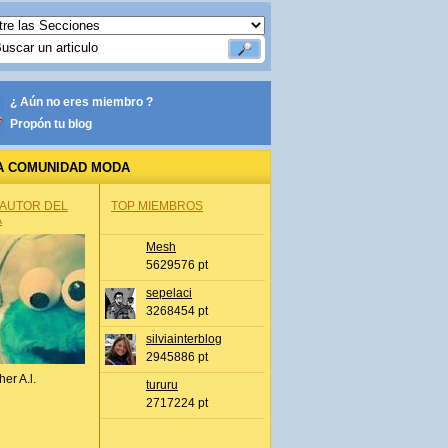
¿ Aún no eres miembro ?
Propón tu blog
A COMUNIDAD MODA
 AUTOR DEL
TOP MIEMBROS
A
Mesh
5629576 pt
sepelaci
3268454 pt
silviainterblog
2945886 pt
her A.l.
tururu
2717224 pt