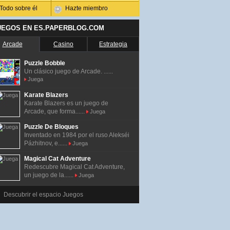
Todo sobre él
Hazte miembro
UEGOS EN ES.PAPERBLOG.COM
Arcade
Casino
Estrategia
Puzzle Bobble
Un clásico juego de Arcade. ......
Juega
Karate Blazers
Karate Blazers es un juego de
Arcade, que forma......
Juega
Puzzle De Bloques
Inventado en 1984 por el ruso Alekséi
Pázhitnov, e......
Juega
Magical Cat Adventure
Redescubre Magical Cat Adventure,
un juego de la......
Juega
Descubrir el espacio Juegos