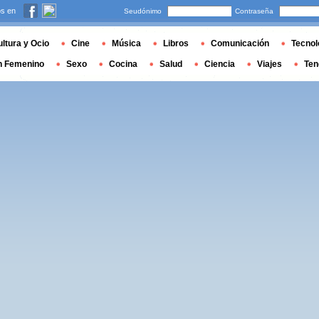
s en
Seudónimo
Contraseña
ltura y Ocio
Cine
Música
Libros
Comunicación
Tecnol
n Femenino
Sexo
Cocina
Salud
Ciencia
Viajes
Ten