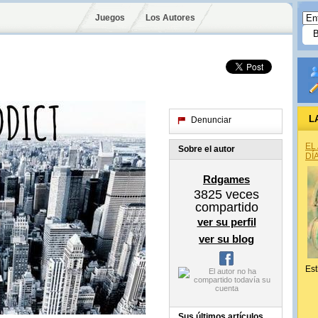
Juegos
Los Autores
L
Denunciar
EL
Sobre el autor
DÍ
Rdgames
3825
veces
compartido
ver su perfil
ver su blog
Est
Sus últimos artículos