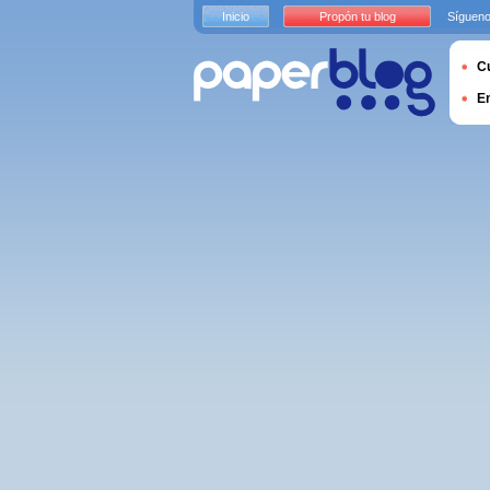
Inicio
Propón tu blog
Sígueno
Cu
E