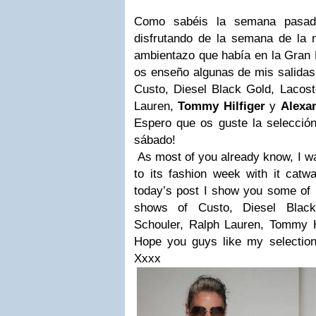
Como sabéis la semana pasa
disfrutando de la semana de la m
ambientazo que había en la Gran 
os enseño algunas de mis salidas 
Custo, Diesel Black Gold, Lacost
Lauren,
Tommy Hilfiger
y
Alexa
Espero que os guste la selección
sábado!
As most of you already know, I wa
to its fashion week with it catwa
today’s post I show you some of 
shows of Custo, Diesel Black
Schouler, Ralph Lauren, Tommy H
Hope you guys like my selection
Xxxx