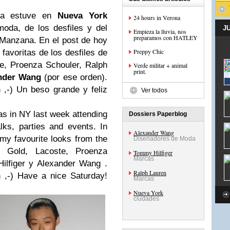
da estuve en
Nueva York
24 hours in Verona
oda, de los desfiles y del
J
Empieza la lluvia, nos
preparamos con HATLEY
Manzana. En el post de hoy
Preppy Chic
favoritas de los desfiles de
e, Proenza Schouler, Ralph
Verde militar + animal
print.
nder Wang
(por ese orden).
 ,-) Un beso grande y feliz
Ver todos
s in NY last week attending
Dossiers Paperblog
lks, parties and events. In
Alexander Wang
my favourite looks from the
Diseñadores de Moda
 Gold, Lacoste, Proenza
Tommy Hilfiger
Marcas
ilfiger y Alexander Wang .
Ralph Lauren
 ,-) Have a nice Saturday!
Marcas
Nueva York
ciudades