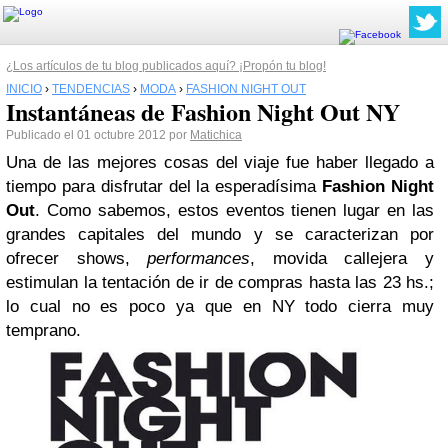
¿Los artículos de tu blog publicados aquí? ¡Propón tu blog!
INICIO
›
TENDENCIAS
›
MODA
›
FASHION NIGHT OUT
Instantáneas de Fashion Night Out NY
Publicado el 01 octubre 2012 por
Matichica
Una de las mejores cosas del viaje fue haber llegado a
tiempo para disfrutar del la esperadísima
Fashion Night
Out
. Como sabemos, estos eventos tienen lugar en las
grandes capitales del mundo y se caracterizan por
ofrecer shows,
performances
, movida callejera y
estimulan la tentación de ir de compras hasta las 23 hs.;
lo cual no es poco ya que en NY todo cierra muy
temprano.