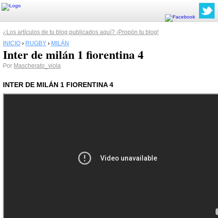
¿Los artículos de tu blog publicados aquí? ¡Propón tu blog!
INICIO
›
RUGBY
›
MILÁN
Inter de milán 1 fiorentina 4
Por
Mascherato_viola
INTER DE MILÁN 1 FIORENTINA 4