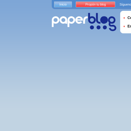
Inicio
Propón tu blog
Sígueno
Cu
E