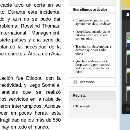
 cable tuvo un corte en su
Sus últimos artículos
to. Durante este incidente,
J
ado y aún no se pudo dar
El metaverso murio: que
aprendimos de su cadaver
problema. Rosalind Thomas,
Deepfakes: cuando ya no
ternational Management,
puedas creer lo que ves
con tus ojos
siete países y una serie de
Trabajar sin desconectar: el
planteó la necesidad de la
derecho que casi nadie
ejerce
e conecte a África con Asia
Que hay realmente en la
deep web (y por que casi
todo lo que te cuentan es
falso)
uación fue Etiopía, con la
Ver todos
nectividad, y luego Somalia,
nálisis que se realizó
Revista
los servicios en la nube de
eron interrumpidos. Aunque
Tecnología
lecer en pocas horas, esta
 fragilidad de los más de 550
 hay en todo el mundo.