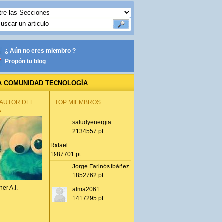
¿ Aún no eres miembro ?
Propón tu blog
A COMUNIDAD TECNOLOGÍA
 AUTOR DEL
TOP MIEMBROS
A
saludyenergia
2134557 pt
Rafael
1987701 pt
Jorge Farinós Ibáñez
1852762 pt
her A.l.
alma2061
1417295 pt