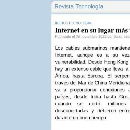
Revista Tecnología
INICIO
›
TECNOLOGÍA
Internet en su lugar más
Publicado el 08 noviembre 2022 por
Sanchezd
Los cables submarinos mantien
Internet, aunque es a su ve
vulnerabilidad. Desde Hong Kong 
hay un extenso cable que lleva la
África, hasta Europa. El serp
través del Mar de China Meridiona
va a proporcionar conexiones
países, desde India hasta Grec
cuando se cortó, millones
desconectadas y debieron enfr
durante un buen tiempo.