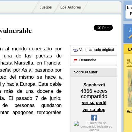
Juegos
Los Autores
 vulnerable
i
en al mundo conectado por
L
Ver el artículo original
z una de las puertas de
Denunciar
EL
hasta Marsella, en Francia,
DÍ
 señal por Asia, pasando por
Sobre el autor
enteo del mismo se hace a
l y hacia
Europa
. Este cable
Sanchezdi
4866
veces
 a más de una docena de
compartido
ia. El pasado 7 de junio,
ver su perfil
 de personas quedaron
ver su blog
entar apagones temporales
Est