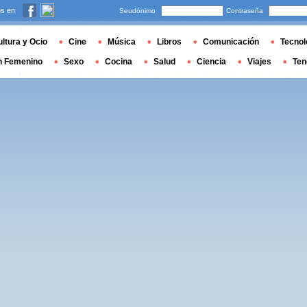
s en
Seudónimo
Contraseña
ltura y Ocio
Cine
Música
Libros
Comunicación
Tecnol
n Femenino
Sexo
Cocina
Salud
Ciencia
Viajes
Ten