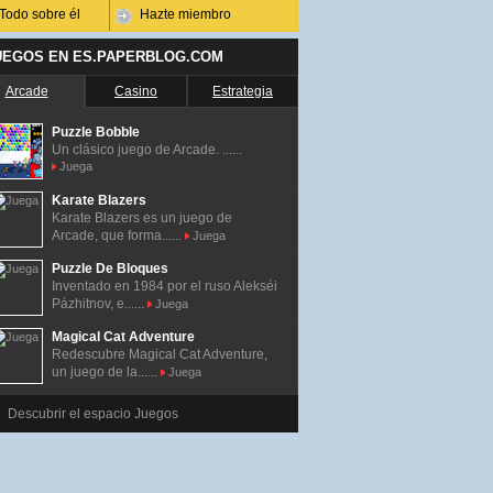
Todo sobre él
Hazte miembro
UEGOS EN ES.PAPERBLOG.COM
Arcade
Casino
Estrategia
Puzzle Bobble
Un clásico juego de Arcade. ......
Juega
Karate Blazers
Karate Blazers es un juego de
Arcade, que forma......
Juega
Puzzle De Bloques
Inventado en 1984 por el ruso Alekséi
Pázhitnov, e......
Juega
Magical Cat Adventure
Redescubre Magical Cat Adventure,
un juego de la......
Juega
Descubrir el espacio Juegos