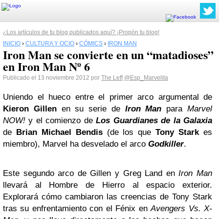
¿Los artículos de tu blog publicados aquí? ¡Propón tu blog!
INICIO
›
CULTURA Y OCIO
›
CÓMICS
›
IRON MAN
Iron Man se convierte en un “matadioses”
en Iron Man Nº 6
Publicado el 13 noviembre 2012 por
The Leff
@Esp_Marvelita
Uniendo el hueco entre el primer arco argumental de
Kieron Gillen
en su serie de
Iron Man
para
Marvel
NOW!
y el comienzo de
Los Guardianes de la Galaxia
de
Brian Michael Bendis
(de los que
Tony Stark
es
miembro), Marvel ha desvelado el arco
Godkiller
.
Este segundo arco de Gillen y Greg Land en
Iron Man
llevará al Hombre de Hierro al espacio exterior.
Explorará cómo cambiaron las creencias de Tony Stark
tras su enfrentamiento con el Fénix en
Avengers Vs. X-