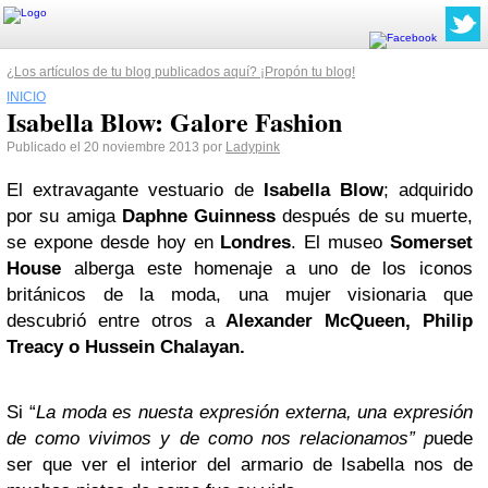
¿Los artículos de tu blog publicados aquí? ¡Propón tu blog!
INICIO
Isabella Blow: Galore Fashion
Publicado el 20 noviembre 2013 por
Ladypink
El extravagante vestuario de
Isabella Blow
; adquirido
por su amiga
Daphne Guinness
después de su muerte,
se expone desde hoy en
Londres
. El museo
Somerset
House
alberga este homenaje a uno de los iconos
británicos de la moda, una mujer visionaria que
descubrió entre otros a
Alexander McQueen, Philip
Treacy o Hussein Chalayan.
Si “
La moda es nuesta expresión externa, una expresión
de como vivimos y de como nos relacionamos”
p
uede
ser que ver el interior del armario de Isabella nos de