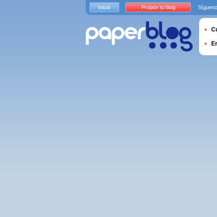
Inicio
Propón tu blog
Sígueno
Cu
E