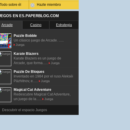
Todo sobre él
Hazte miembro
UEGOS EN ES.PAPERBLOG.COM
Arcade
Casino
Estrategia
Puzzle Bobble
Un clásico juego de Arcade. ......
Juega
Karate Blazers
Karate Blazers es un juego de
Arcade, que forma......
Juega
Puzzle De Bloques
Inventado en 1984 por el ruso Alekséi
Pázhitnov, e......
Juega
Magical Cat Adventure
Redescubre Magical Cat Adventure,
un juego de la......
Juega
Descubrir el espacio Juegos