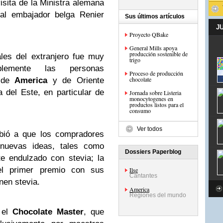
visita de la Ministra alemana
al embajador belga Renier
Sus últimos artículos
J
Proyecto QBake
General Mills apoya
producción sostenible de
ales del extranjero fue muy
trigo
ablemente las personas
Proceso de producción
chocolate
o de
America
y de Oriente
 del Este, en particular de
Jornada sobre Listeria
monocytogenes en
productos listos para el
consumo
Ver todos
ebió a que los compradores
 nuevas ideas, tales como
Dossiers Paperblog
te endulzado con stevia; la
el primer premio con sus
Ilse
Cantantes
nen stevia.
America
Regiones del mundo
 el
Chocolate Master
, que