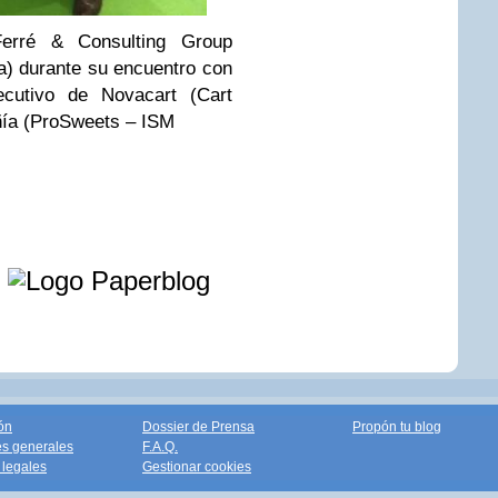
rré & Consulting Group
ha) durante su encuentro con
ecutivo de Novacart (Cart
añía (ProSweets – ISM
e
ón
Dossier de Prensa
Propón tu blog
s generales
F.A.Q.
legales
Gestionar cookies