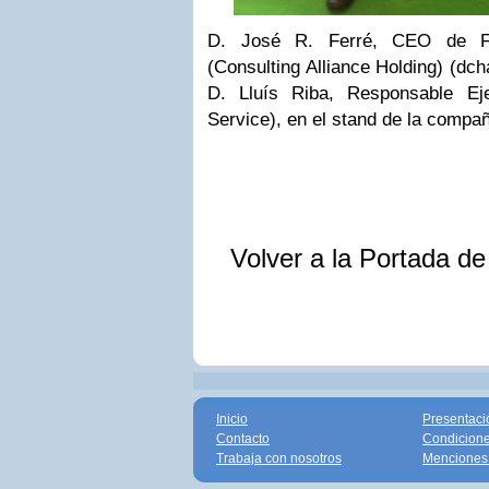
D. José R. Ferré, CEO de Fe
(Consulting Alliance Holding) (dc
D. Lluís Riba, Responsable Ej
Service), en el stand de la comp
Volver a la Portada d
Inicio
Presentaci
Contacto
Condicione
Trabaja con nosotros
Menciones 