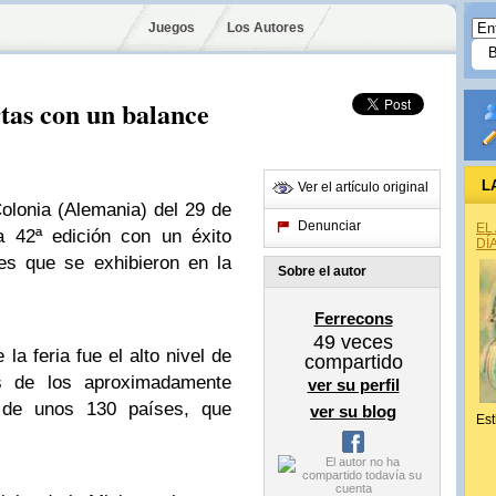
Juegos
Los Autores
tas con un balance
L
Ver el artículo original
Colonia (Alemania) del 29 de
Denunciar
EL
la 42ª edición con un éxito
DÍ
es que se exhibieron en la
Sobre el autor
Ferrecons
49
veces
 la feria fue el alto nivel de
compartido
es de los aproximadamente
ver su perfil
s, de unos 130 países, que
ver su blog
Est