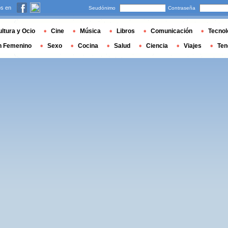
s en
Seudónimo
Contraseña
ltura y Ocio
Cine
Música
Libros
Comunicación
Tecnol
n Femenino
Sexo
Cocina
Salud
Ciencia
Viajes
Ten