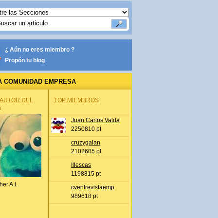
¿ Aún no eres miembro ?
Propón tu blog
A COMUNIDAD EMPRESA
 AUTOR DEL
TOP MIEMBROS
A
Juan Carlos Valda
2250810 pt
cruzygalan
2102605 pt
Illescas
1198815 pt
her A.l.
cventrevistaemp
989618 pt