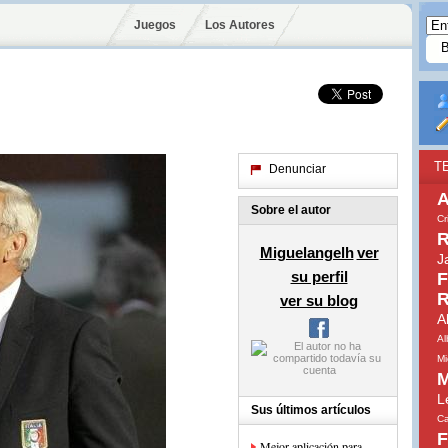
Juegos
Los Autores
T
Denunciar
A
Sobre el autor
Cr
R
Miguelangelh
ver
J
su perfil
F
R
ver su blog
A
Al
Mi
M
L
Sus últimos artículos
Ca
F
Mejor aplicación para