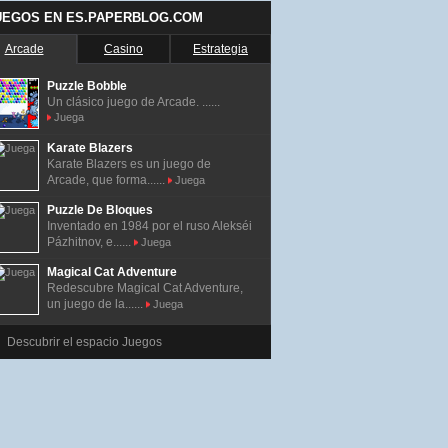
UEGOS EN ES.PAPERBLOG.COM
Arcade
Casino
Estrategia
Puzzle Bobble
Un clásico juego de Arcade. ......
Juega
Karate Blazers
Karate Blazers es un juego de
Arcade, que forma......
Juega
Puzzle De Bloques
Inventado en 1984 por el ruso Alekséi
Pázhitnov, e......
Juega
Magical Cat Adventure
Redescubre Magical Cat Adventure,
un juego de la......
Juega
Descubrir el espacio Juegos