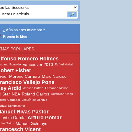
¿ Aún no eres miembro ?
Propón tu blog
EMAS POPULARES
lfonso Romero Holmes
Vancouver 2010
istiano Ronaldo
Rafael Nadal
obert Fisher
avier Moreno Carnero
Marc Narciso
rancisco Vallejo Pons
ey Ardid
Jenson Button
Fernando Alonso
ll Star
NBA
Roland Garros
Australian Open
berto Contador
Jesulín de Ubrique
chael Schumacher
anuel Rivas Pastor
Arturo Pomar
eontxo García
Manuel Golmayo
rlos Sainz
rancesch Vicent