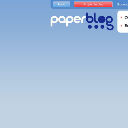
Inicio
Propón tu blog
Sígueno
Cu
E