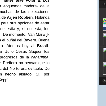
el martes ante
Polonia
. Los
J
 -toquemos madera- de la
muchas de las selecciones
a de
Arjen Robben
. Holanda
u país sus opciones de estar
necesita y, si no está, los
s. De momento, Van Marwijk
a el puñal del Bayern. Buena
ta. Atentos hoy al
Brasil-
an Julio César. Saquen los
 progresos de la
canarinha
,
Prefiero no pensar que lo
 del Norte era evitable. De
n hecho aislado. Si, por
Sepp!