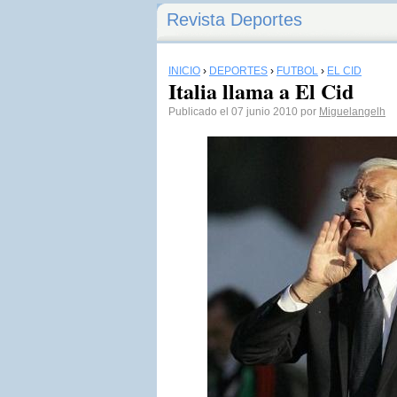
Revista Deportes
INICIO
›
DEPORTES
›
FÚTBOL
›
EL CID
Italia llama a El Cid
Publicado el 07 junio 2010 por
Miguelangelh