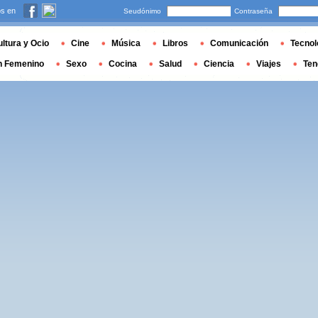
s en
Seudónimo
Contraseña
ltura y Ocio
Cine
Música
Libros
Comunicación
Tecnol
n Femenino
Sexo
Cocina
Salud
Ciencia
Viajes
Ten