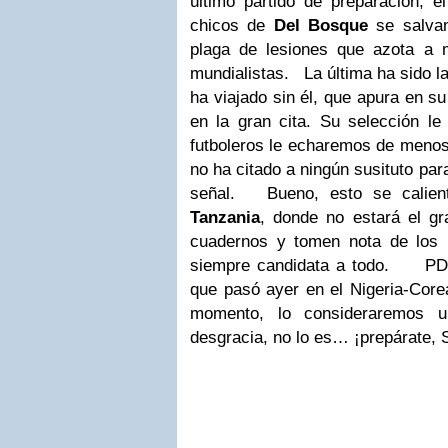
último partido de preparación, 
chicos de
Del Bosque
se salvan
plaga de lesiones que azota a 
mundialistas. La última ha sido l
ha viajado sin él, que apura en s
en la gran cita. Su selección le 
futboleros le echaremos de meno
no ha citado a ningún susituto par
señal. Bueno, esto se calien
Tanzania
, donde no estará el gr
cuadernos y tomen nota de los
siempre candidata a todo. PD: 
que pasó ayer en el Nigeria-Corea
momento, lo consideraremos u
desgracia, no lo es… ¡prepárate, 