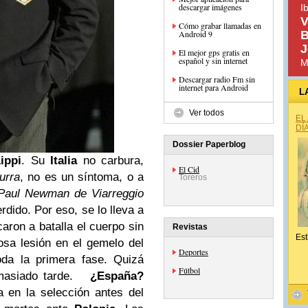
descargar imágenes
I
V
Cómo grabar llamadas en
Android 9
B
J
El mejor gps gratis en
español y sin internet
M
Descargar radio Fm sin
internet para Android
L
Ver todos
EL
DÍ
Dossier Paperblog
ippi
. Su
Italia
no carbura,
El Cid
urra
, no es un síntoma, o a
Toreros
Paul Newman de Viarreggio
rdido. Por eso, se lo lleva a
aron a batalla el cuerpo sin
Revistas
Est
iosa lesión en el gemelo del
Deportes
oda la primera fase. Quizá
Fútbol
emasiado tarde.
¿España?
 en la selección antes del