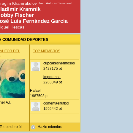
bragim Khamrakulov
Juan Antonio Samaranch
ladimir Kramnik
obby Fischer
osé Luis Fernández García
iguel Illescas
A COMUNIDAD DEPORTES
 AUTOR DEL
TOP MIEMBROS
A
cupcakeshermosos
2427175 pt
jmporense
2263049 pt
Rafael
1987503 pt
her A.l.
comentaelfutbol
1595442 pt
Todo sobre él
Hazte miembro