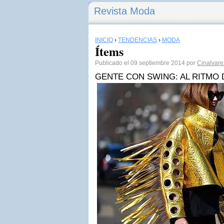
Revista Moda
INICIO
›
TENDENCIAS
›
MODA
Ítems
Publicado el 09 septiembre 2014 por
Cinalvare
GENTE CON SWING: AL RITMO 