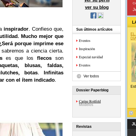
Cr
ver su blog
J
L
ta
inspirador
. Confieso que,
Sus últimos artículos
EL
utilidad. Mucho mejor que
DÍ
Eventos
¿Será porque imprime ese
Inspiración
sabremos a ciencia cierta.
Especial navidad
s
es que los
flecos
son
aquetas, blusas, faldas,
Eventos
lutches, botas
.
Infinitas
Ver todos
ar con el ítem indicado
.
Est
Dossier Paperblog
Carine Roitfeld
Modelos
J
Revistas