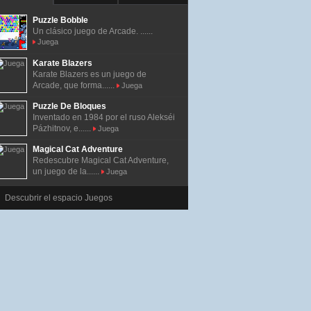
Puzzle Bobble
Un clásico juego de Arcade. ......
Juega
Karate Blazers
Karate Blazers es un juego de
Arcade, que forma......
Juega
Puzzle De Bloques
Inventado en 1984 por el ruso Alekséi
Pázhitnov, e......
Juega
Magical Cat Adventure
Redescubre Magical Cat Adventure,
un juego de la......
Juega
Descubrir el espacio Juegos