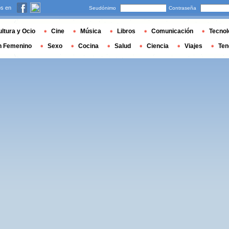
s en
Seudónimo
Contraseña
ltura y Ocio
Cine
Música
Libros
Comunicación
Tecnol
n Femenino
Sexo
Cocina
Salud
Ciencia
Viajes
Ten