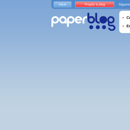
Inicio
Propón tu blog
Sígueno
Cu
E