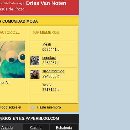
Dries Van Noten
istóbal Balenciaga
esús del Pozo
A COMUNIDAD MODA
 AUTOR DEL
TOP MIEMBROS
A
Mesh
5629441 pt
sepelaci
3268367 pt
silviainterblog
2945856 pt
her A.l.
tururu
2717122 pt
Todo sobre él
Hazte miembro
UEGOS EN ES.PAPERBLOG.COM
Arcade
Casino
Estrategia