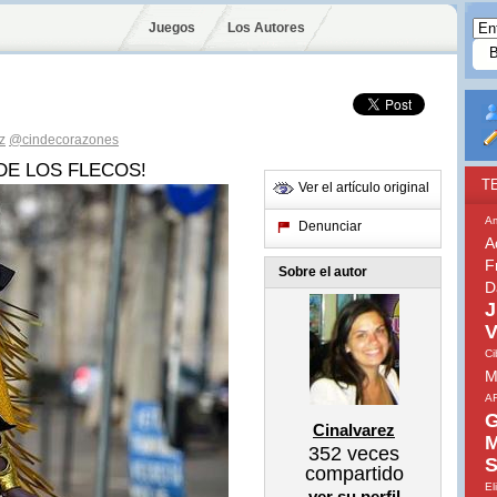
Juegos
Los Autores
z
@cindecorazones
DE LOS FLECOS!
T
Ver el artículo original
A
Denunciar
A
F
Sobre el autor
D
J
V
Ci
M
A
G
Cinalvarez
M
352
veces
S
compartido
El
ver su perfil