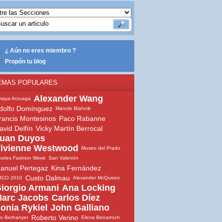
¿ Aún no eres miembro ?
Propón tu blog
EMAS POPULARES
Alexander Wang
maya Arzuaga
dolfo Domínguez
Manolo Blahnik
rancis Montesinos
Paco Rabanne
avid Delfín
Vicky Martín Berrocal
uan Duyos
ivienne Westwood
Museo del Prado
beles Fashion Week
San Valentín
anuel Pertegaz
Kina Fernández
Custo Dalmau
RCO 2010
Alexander McQueen
iorgio Armani
Ana Locking
arc Jacobs
Carlos Díez
onia Rykiel
John Galliano
Roberto Verino
io Berhanyer
Elena Benarroch