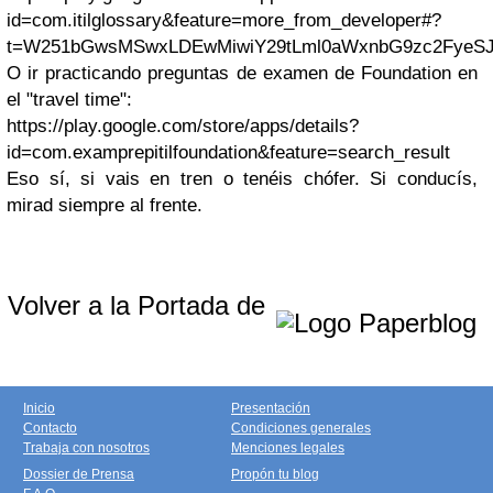
id=com.itilglossary&feature=more_from_developer#?
t=W251bGwsMSwxLDEwMiwiY29tLml0aWxnbG9zc2FyeS
O ir practicando preguntas de examen de Foundation en
el "travel time":
https://play.google.com/store/apps/details?
id=com.examprepitilfoundation&feature=search_result
Eso sí, si vais en tren o tenéis chófer. Si conducís,
mirad siempre al frente.
Volver a la Portada de
Inicio
Presentación
Contacto
Condiciones generales
Trabaja con nosotros
Menciones legales
Dossier de Prensa
Propón tu blog