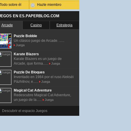
Todo sobre él
Hazte miembro
UEGOS EN ES.PAPERBLOG.COM
Arcade
Casino
Estrategia
Puzzle Bobble
Un clásico juego de Arcade. ......
Juega
Karate Blazers
Karate Blazers es un juego de
Arcade, que forma......
Juega
Puzzle De Bloques
Inventado en 1984 por el ruso Alekséi
Pázhitnov, e......
Juega
Magical Cat Adventure
Redescubre Magical Cat Adventure,
un juego de la......
Juega
Descubrir el espacio Juegos