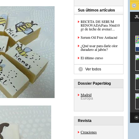
Sus últimos artículos
J
RECETA DE SERUM
RENOVADAPara 30ml10
gr de leche de avena1...
Serum Oil Free Antiacné
¿Qué usar para darle olor
duradero al jabón?
El último curso
Ver todos
Dossier Paperblog
Madrid
Europa
Revista
Creaciones