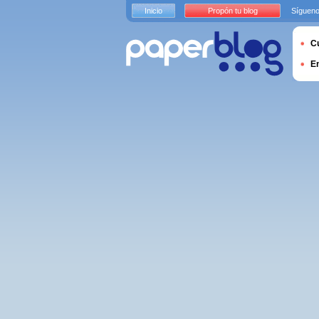
Inicio
Propón tu blog
Sígueno
Cu
E