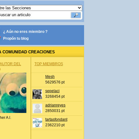
¿ Aún no eres miembro ?
Propón tu blog
A COMUNIDAD CREACIONES
 AUTOR DEL
TOP MIEMBROS
A
Mesh
5629576 pt
sepelaci
3268454 pt
adrianreyes
2850031 pt
her A.l.
tartasfondant
2362210 pt