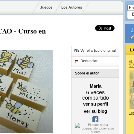
Juegos
Los Autores
O - Curso en
L
Ver el artículo original
Denunciar
EL
DÍ
Sobre el autor
Maria
6
veces
compartido
ver su perfil
ver su blog
Est