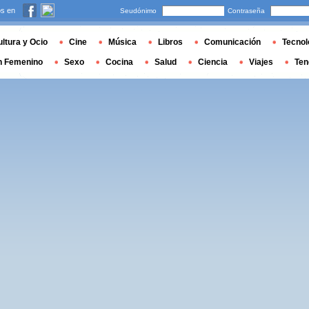
s en
Seudónimo
Contraseña
ltura y Ocio
Cine
Música
Libros
Comunicación
Tecnol
n Femenino
Sexo
Cocina
Salud
Ciencia
Viajes
Ten