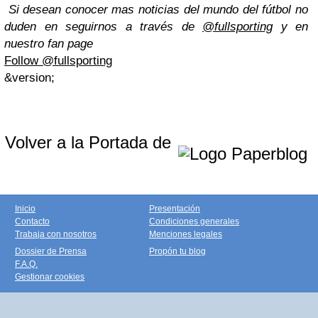
Si desean conocer mas noticias del mundo del fútbol no
duden en seguirnos a través de
@fullsporting
y en
nuestro fan page
Follow @fullsporting
&version;
Volver a la Portada de
Inicio
Presentación
Contacto
Condiciones generales
Trabaja con nosotros
Menciones legales
Dossier de Prensa
Propón tu blog
F.A.Q.
Gestionar cookies