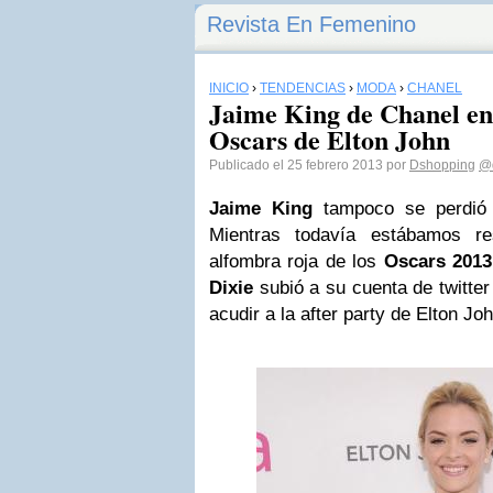
Revista En Femenino
INICIO
›
TENDENCIAS
›
MODA
›
CHANEL
Jaime King de Chanel en 
Oscars de Elton John
Publicado el 25 febrero 2013 por
Dshopping
@
Jaime King
tampoco se perdió 
Mientras todavía estábamos r
alfombra roja de los
Oscars 2013
Dixie
subió a su cuenta de twitter
acudir a la after party de Elton Joh