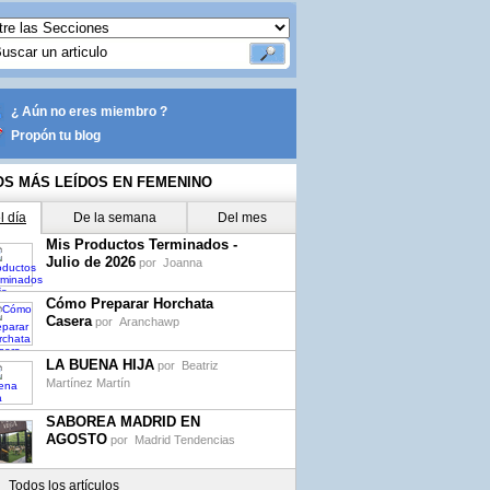
¿ Aún no eres miembro ?
Propón tu blog
OS MÁS LEÍDOS EN FEMENINO
l día
De la semana
Del mes
Mis Productos Terminados -
Julio de 2026
por
Joanna
Cómo Preparar Horchata
Casera
por
Aranchawp
LA BUENA HIJA
por
Beatriz
Martínez Martín
SABOREA MADRID EN
AGOSTO
por
Madrid Tendencias
Todos los artículos