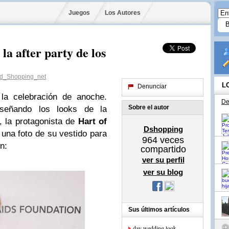
Juegos
Los Autores
la after party de los
d_Shopping_net
L
Denunciar
la celebración de anoche.
De
Sobre el autor
eseñando los looks de la
, la protagonista de
Hart of
Dshopping
 una foto de su vestido para
964
veces
n:
compartido
ver su perfil
ver su blog
Sus últimos artículos
day wedding look