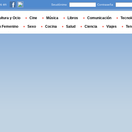
s en
Seudónimo
Contraseña
ltura y Ocio
Cine
Música
Libros
Comunicación
Tecnol
n Femenino
Sexo
Cocina
Salud
Ciencia
Viajes
Ten