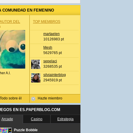
A COMUNIDAD EN FEMENINO
 AUTOR DEL
TOP MIEMBROS
A
martaelen
10126983 pt
Mesh
5629765 pt
sepelaci
3268535 pt
her A.l.
silviainterblog
2945919 pt
Todo sobre él
Hazte miembro
UEGOS EN ES.PAPERBLOG.COM
Arcade
Casino
Estrategia
Puzzle Bobble