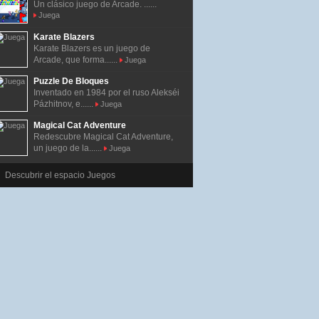
Un clásico juego de Arcade. ......
Juega
Karate Blazers
Karate Blazers es un juego de
Arcade, que forma......
Juega
Puzzle De Bloques
Inventado en 1984 por el ruso Alekséi
Pázhitnov, e......
Juega
Magical Cat Adventure
Redescubre Magical Cat Adventure,
un juego de la......
Juega
Descubrir el espacio Juegos