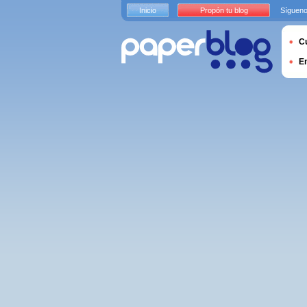
Inicio
Propón tu blog
Sígueno
Cu
E