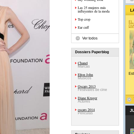
Las 25 mujeres más
L
influyentes de la moda
Top crop
EL
DÍ
Ear cuff
Ver todos
Dossiers Paperblog
Chanel
Marcas
Est
Elton John
Músicos
Oscars 2013
Festivales de cine
Diane Kruger
Actores
oscars 2014
J
Películas