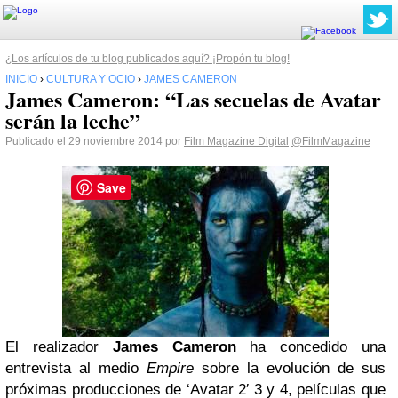
¿Los artículos de tu blog publicados aquí? ¡Propón tu blog!
INICIO
›
CULTURA Y OCIO
›
JAMES CAMERON
James Cameron: “Las secuelas de Avatar
serán la leche”
Publicado el 29 noviembre 2014 por
Film Magazine Digital
@FilmMagazine
Save
El realizador
James Cameron
ha concedido una
entrevista al medio
Empire
sobre la evolución de sus
próximas producciones de ‘Avatar 2′ 3 y 4, películas que