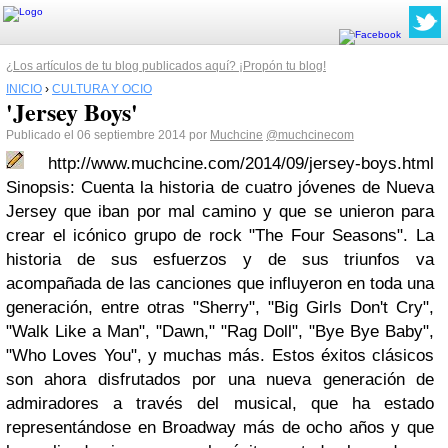
¿Los artículos de tu blog publicados aquí? ¡Propón tu blog!
INICIO
›
CULTURA Y OCIO
'Jersey Boys'
Publicado el 06 septiembre 2014 por
Muchcine
@muchcinecom
http://www.muchcine.com/2014/09/jersey-boys.html
Sinopsis: Cuenta la historia de cuatro jóvenes de Nueva
Jersey que iban por mal camino y que se unieron para
crear el icónico grupo de rock "The Four Seasons". La
historia de sus esfuerzos y de sus triunfos va
acompañada de las canciones que influyeron en toda una
generación, entre otras "Sherry", "Big Girls Don't Cry",
"Walk Like a Man", "Dawn," "Rag Doll", "Bye Bye Baby",
"Who Loves You", y muchas más. Estos éxitos clásicos
son ahora disfrutados por una nueva generación de
admiradores a través del musical, que ha estado
representándose en Broadway más de ocho años y que