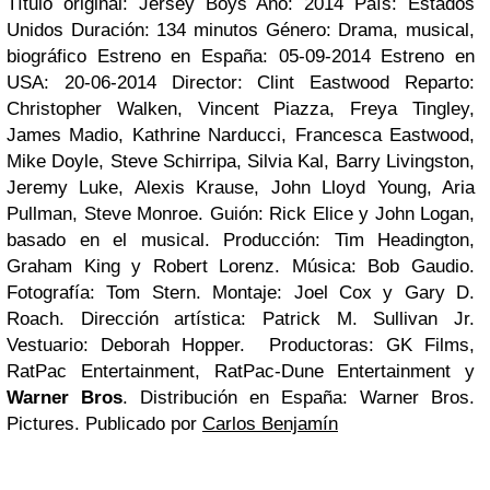
Título original: Jersey Boys Año: 2014 País: Estados
Unidos Duración: 134 minutos Género: Drama, musical,
biográfico Estreno en España: 05-09-2014 Estreno en
USA: 20-06-2014 Director: Clint Eastwood Reparto:
Christopher Walken, Vincent Piazza, Freya Tingley,
James Madio, Kathrine Narducci, Francesca Eastwood,
Mike Doyle, Steve Schirripa, Silvia Kal, Barry Livingston,
Jeremy Luke, Alexis Krause, John Lloyd Young, Aria
Pullman, Steve Monroe. Guión: Rick Elice y John Logan,
basado en el musical. Producción: Tim Headington,
Graham King y Robert Lorenz. Música: Bob Gaudio.
Fotografía: Tom Stern. Montaje: Joel Cox y Gary D.
Roach. Dirección artística: Patrick M. Sullivan Jr.
Vestuario: Deborah Hopper. Productoras: GK Films,
RatPac Entertainment, RatPac-Dune Entertainment y
Warner Bros
. Distribución en España: Warner Bros.
Pictures.
Publicado por
Carlos Benjamín