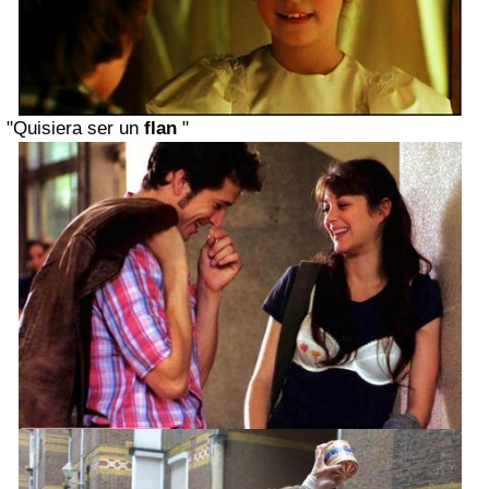
"Quisiera ser un
flan
"