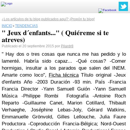
¿Los artículos de tu blog publicados aquí? ¡Propón tu blog!
INICIO
›
TENDENCIAS
" Jeux d´enfants..." ( Quiéreme si te
atreves)
Publicado el 20 septiembre 2015 por
Pilardr8
" Hay dos o tres cosas que nunca me has pedido y lo
lamenté. Habría sido capaz...
-Qué cosas?
-Comer
hormigas, insultar a los parados que salen del INEM.
Amarte como loco",
Ficha técnica
Título original -Jeux
d'enfants
Año -2003
Duración -93 min.
País -Francia
Francia
Director -Yann Samuell
Guión -Yann Samuell
Música -Philippe Rombi
Fotografía -Antoine Roch
Reparto -Guillaume Canet, Marion Cotillard, Thibault
Verhaeghe, Joséphine Lebas-Joly, Gérard Watkins,
Emmanuelle Grönvold, Gilles Lellouche, Julia Faure
Productora -Coproducción Francia-Bélgica; Nord-Ouest