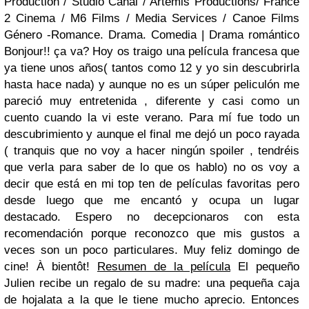
Production / Studio Canal / Artemis Productions/ France
2 Cinema / M6 Films / Media Services / Canoe Films
Género -Romance. Drama. Comedia | Drama romántico
Bonjour!! ça va? Hoy os traigo una película francesa que
ya tiene unos años( tantos como 12 y yo sin descubrirla
hasta hace nada) y aunque no es un súper peliculón me
pareció muy entretenida , diferente y casi como un
cuento cuando la vi este verano. Para mí fue todo un
descubrimiento y aunque el final me dejó un poco rayada
( tranquis que no voy a hacer ningún spoiler , tendréis
que verla para saber de lo que os hablo) no os voy a
decir que está en mi top ten de películas favoritas pero
desde luego que me encantó y ocupa un lugar
destacado. Espero no decepcionaros con esta
recomendación porque reconozco que mis gustos a
veces son un poco particulares. Muy feliz domingo de
cine! À bientôt!
Resumen de la película
El pequeño
Julien recibe un regalo de su madre: una pequeña caja
de hojalata a la que le tiene mucho aprecio. Entonces