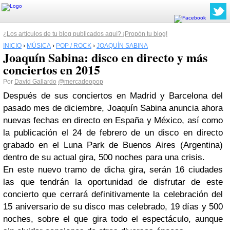
¿Los artículos de tu blog publicados aquí? ¡Propón tu blog!
INICIO
›
MÚSICA
›
POP / ROCK
›
JOAQUÍN SABINA
Joaquín Sabina: disco en directo y más
conciertos en 2015
Por
David Gallardo
@mercadeopop
Después de sus conciertos en Madrid y Barcelona del
pasado mes de diciembre, Joaquín Sabina anuncia ahora
nuevas fechas en directo en España y México, así como
la publicación el 24 de febrero de un disco en directo
grabado en el Luna Park de Buenos Aires (Argentina)
dentro de su actual gira, 500 noches para una crisis.
En este nuevo tramo de dicha gira, serán 16 ciudades
las que tendrán la oportunidad de disfrutar de este
concierto que cerrará definitivamente la celebración del
15 aniversario de su disco mas celebrado, 19 días y 500
noches, sobre el que gira todo el espectáculo, aunque