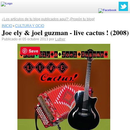
¿Los artículos de tu blog publicados aquí? ¡Propón tu blog!
INICIO
›
CULTURA Y OCIO
Joe ely & joel guzman - live cactus ! (2008)
Publicado el 05 octubre 2013 por
Luther
Save