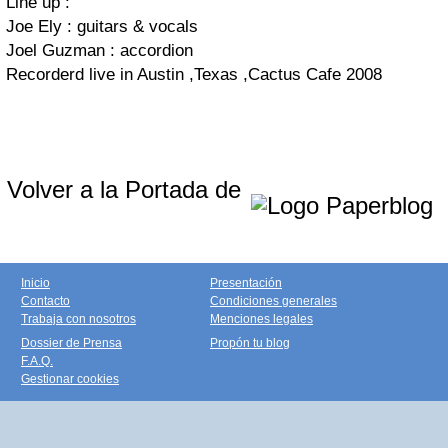
Line up :
Joe Ely : guitars & vocals
Joel Guzman : accordion
Recorderd live in Austin ,Texas ,Cactus Cafe 2008
Volver a la Portada de
Inicio
Presentación
Contacto
Condiciones generales
Trabaja con nosotros
Menciones legales
Dossier de Prensa
Propón tu blog
F.A.Q.
Gestionar cookies