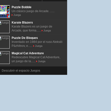
Puzzle Bobble
Un clásico juego de Arcade. ......
Juega
Karate Blazers
Karate Blazers es un juego de
Arcade, que forma......
Juega
Puzzle De Bloques
Inventado en 1984 por el ruso Alekséi
Pázhitnov, e......
Juega
Magical Cat Adventure
Redescubre Magical Cat Adventure,
un juego de la......
Juega
Descubrir el espacio Juegos