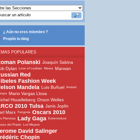
¿ Aún no eres miembro ?
Propón tu blog
EMAS POPULARES
oman Polanski
Joaquín Sabina
ob Dylan
Marwan
Love of Lesbian
Marea
ussian Red
ibeles Fashion Week
elson Mandela
Luis Buñuel
Amaral
Mario Vargas Llosa
topa
ichel Houellebecq
Orson Welles
RCO 2010
Tulsa
Janis Joplin
Oscars 2010
arl Marx
Fangoria
Lady Gaga
s Planetas
Extremoduro
seo del Prado
Lori Meyers
erome David Salinger
rédéric Chopin