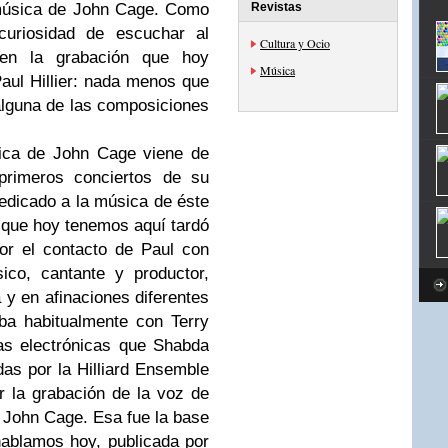
 música de John Cage. Como
Revistas
uriosidad de escuchar al
Cultura y Ocio
 en la grabación que hoy
Música
ul Hillier: nada menos que
alguna de las composiciones
sica de John Cage viene de
primeros conciertos de su
edicado a la música de éste
 que hoy tenemos aquí tardó
or el contacto de Paul con
co, cantante y productor,
 y en afinaciones diferentes
ba habitualmente con Terry
tas electrónicas que Shabda
das por la Hilliard Ensemble
r la grabación de la voz de
o John Cage. Esa fue la base
hablamos hoy, publicada por