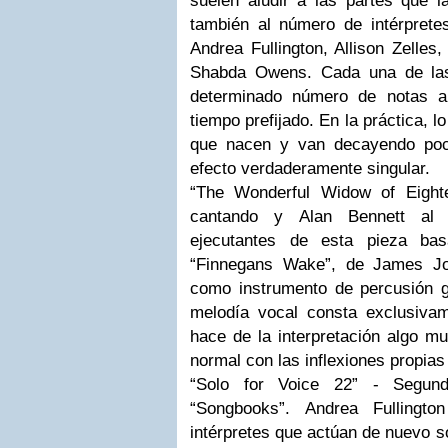
suelen aludir a las partes que l
también al número de intérprete
Andrea Fullington, Allison Zelles,
Shabda Owens. Cada una de las
determinado número de notas a
tiempo prefijado. En la práctica,
que nacen y van decayendo poc
efecto verdaderamente singular.
“The Wonderful Widow of Eighte
cantando y Alan Bennett al 
ejecutantes de esta pieza ba
“Finnegans Wake”, de James Joy
como instrumento de percusión g
melodía vocal consta exclusiva
hace de la interpretación algo mu
normal con las inflexiones propias
“Solo for Voice 22” - Segund
“Songbooks”. Andrea Fullingto
intérpretes que actúan de nuevo s