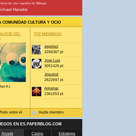
stival de cine español de Málaga
ichael Haneke
A COMUNIDAD CULTURA Y OCIO
 AUTOR DEL
TOP MIEMBROS
A
sepelaci
3268367 pt
Jose Luis
3051426 pt
Jmusind
2622697 pt
her A.l.
Agramar
2361053 pt
Todo sobre él
Hazte miembro
UEGOS EN ES.PAPERBLOG.COM
Arcade
Casino
Estrategia