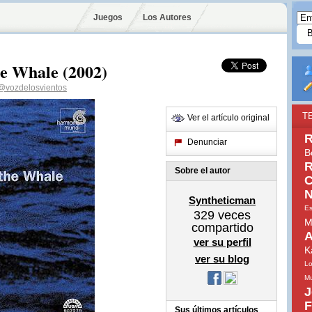
Juegos
Los Autores
he Whale (2002)
@vozdelosvientos
T
Ver el artículo original
R
Denunciar
B
R
Sobre el autor
C
N
Syntheticman
Es
329
veces
M
compartido
A
ver su perfil
K
ver su blog
Lo
Mu
J
F
Sus últimos artículos