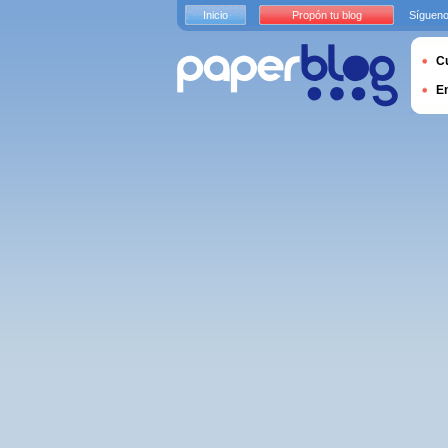
Inicio
Propón tu blog
Sígueno
Cu
E