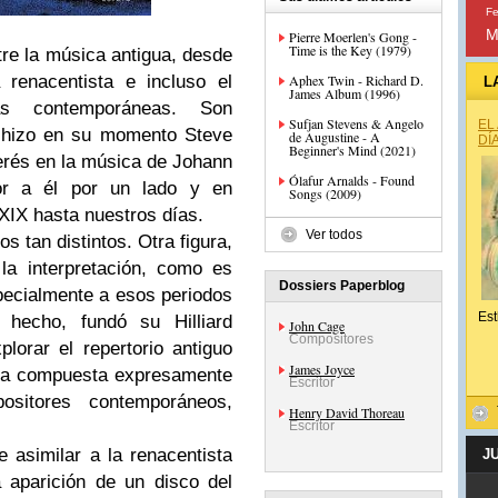
Fe
M
Pierre Moerlen's Gong -
Time is the Key (1979)
tre la música antigua, desde
 renacentista e incluso el
Aphex Twin - Richard D.
L
James Album (1996)
as contemporáneas. Son
Sufjan Stevens & Angelo
EL
e hizo en su momento Steve
de Augustine - A
DÍ
Beginner's Mind (2021)
terés en la música de Johann
Ólafur Arnalds - Found
or a él por un lado y en
Songs (2009)
 XIX hasta nuestros días.
Ver todos
s tan distintos. Otra figura,
la interpretación, como es
Dossiers Paperblog
specialmente a esos periodos
Est
 hecho, fundó su Hilliard
John Cage
Compositores
lorar el repertorio antiguo
James Joyce
ica compuesta expresamente
Escritor
sitores contemporáneos,
Henry David Thoreau
Escritor
e asimilar a la renacentista
J
 aparición de un disco del