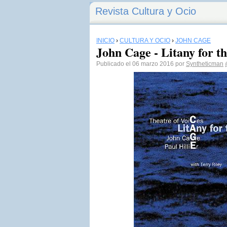
Revista Cultura y Ocio
INICIO
›
CULTURA Y OCIO
›
JOHN CAGE
John Cage - Litany for t
Publicado el 06 marzo 2016 por
Syntheticman