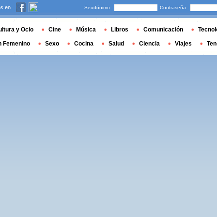
s en
Seudónimo
Contraseña
ltura y Ocio
Cine
Música
Libros
Comunicación
Tecnol
n Femenino
Sexo
Cocina
Salud
Ciencia
Viajes
Ten