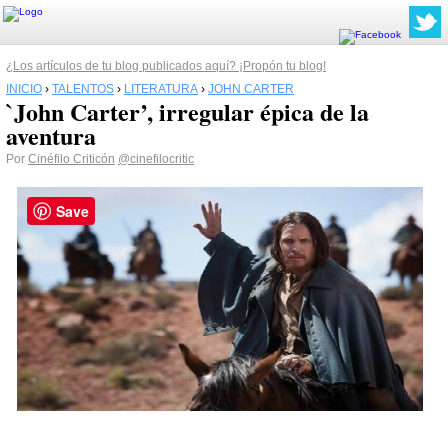
¿Los artículos de tu blog publicados aquí? ¡Propón tu blog!
INICIO
›
TALENTOS
›
LITERATURA
›
JOHN CARTER
`John Carter’, irregular épica de la
aventura
Por
Cinéfilo Criticón
@cinefilocritic
Save