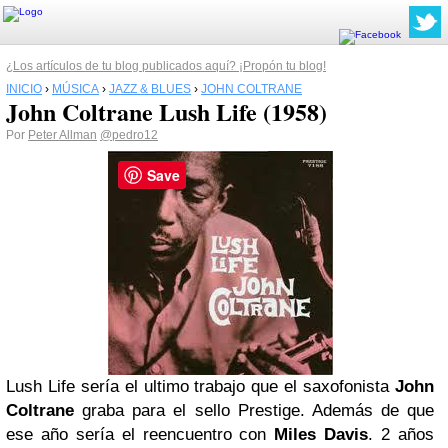
¿Los artículos de tu blog publicados aquí? ¡Propón tu blog!
INICIO
›
MÚSICA
›
JAZZ & BLUES
›
JOHN COLTRANE
John Coltrane Lush Life (1958)
Por
Peter Allman
@pedro12
Save
Lush Life sería el ultimo trabajo que el saxofonista
John
Coltrane
graba para el sello Prestige. Además de que
ese año sería el reencuentro con
Miles Davis
. 2 años