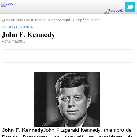
¿Los artículos de tu blog publicados aquí? ¡Propón tu blog!
INICIO
›
HISTORIA
John F. Kennedy
Por
Alma2061
John F. Kennedy
John Fitzgerald Kennedy, miembro del