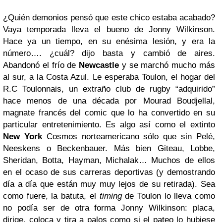
¿Quién demonios pensó que este chico estaba acabado?
Vaya temporada lleva el bueno de Jonny Wilkinson.
Hace ya un tiempo, en su enésima lesión, y era la
número…. ¿cuál? dijo basta y cambió de aires.
Abandonó el frío de
Newcastle
y se marchó mucho más
al sur, a la Costa Azul. Le esperaba Toulon, el hogar del
R.C Toulonnais, un extraño club de rugby “adquirido”
hace menos de una década por Mourad Boudjellal,
magnate francés del comic que lo ha convertido en su
particular entretenimiento. Es algo así como el extinto
New York
Cosmos norteamericano sólo que sin Pelé,
Neeskens o Beckenbauer. Más bien Giteau, Lobbe,
Sheridan, Botta, Hayman, Michalak… Muchos de ellos
en el ocaso de sus carreras deportivas (y demostrando
día a día que están muy muy lejos de su retirada). Sea
como fuere, la batuta, el
timing
de Toulon lo lleva como
no podía ser de otra forma Jonny Wilkinson: placa,
dirige, coloca y tira a palos como si el pateo lo hubiese