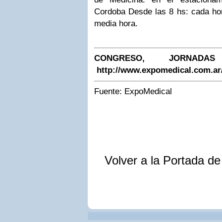
C
o
rdoba
Desde las 8 hs: cada ho
media hora
.
CONGRESO, JORNADA
http://www.expomedical.com.ar
Fuente:
ExpoMedical
Volver a la Portada d