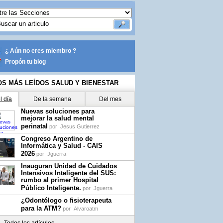
¿ Aún no eres miembro ?
Propón tu blog
OS MÁS LEÍDOS SALUD Y BIENESTAR
l día
De la semana
Del mes
Nuevas soluciones para
mejorar la salud mental
perinatal
por
Jesus Gutierrez
Congreso Argentino de
Informática y Salud - CAIS
2026
por
Jguerra
Inauguran Unidad de Cuidados
Intensivos Inteligente del SUS:
rumbo al primer Hospital
Público Inteligente.
por
Jguerra
¿Odontólogo o fisioterapeuta
para la ATM?
por
Alvaroatm