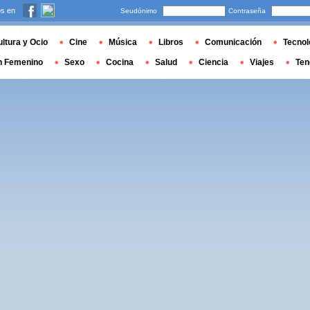
s en
Seudónimo
Contraseña
ltura y Ocio
Cine
Música
Libros
Comunicación
Tecnol
n Femenino
Sexo
Cocina
Salud
Ciencia
Viajes
Ten