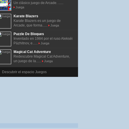
Un clásico juego de Arcade. ......
Juega
Karate Blazers
Karate Blazers es un juego de
Arcade, que forma......
Juega
Puzzle De Bloques
Inventado en 1984 por el ruso Alekséi
Pázhitnov, e......
Juega
Magical Cat Adventure
Redescubre Magical Cat Adventure,
un juego de la......
Juega
Descubrir el espacio Juegos