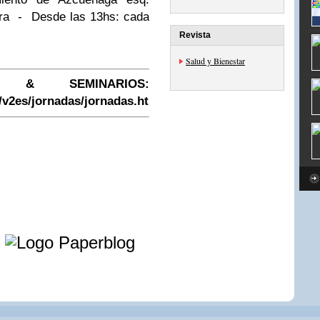
ra
-
Desde las 13hs: cada
Revista
Salud y Bienestar
S & SEMINARIOS
:
/v2es/jornadas/jornadas.html
e