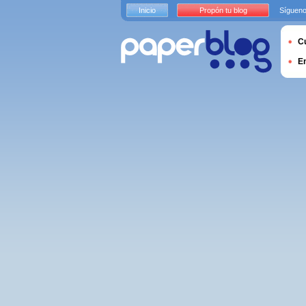
Inicio
Propón tu blog
Sígueno
Cu
E