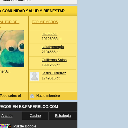
Todos los artículos
A COMUNIDAD SALUD Y BIENESTAR
 AUTOR DEL
TOP MIEMBROS
A
martaelen
10126983 pt
saludyenergia
2134566 pt
Guillermo Salas
1991255 pt
her A.l.
Jesus Gutierrez
1749616 pt
Todo sobre él
Hazte miembro
UEGOS EN ES.PAPERBLOG.COM
Arcade
Casino
Estrategia
Puzzle Bobble