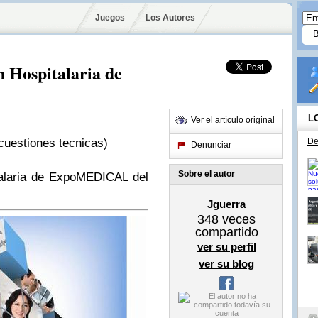
Juegos
Los Autores
 Hospitalaria de
L
Ver el artículo original
cuestiones tecnicas)
De
Denunciar
Sobre el autor
talaria de ExpoMEDICAL
del
Jguerra
348
veces
compartido
ver su perfil
ver su blog