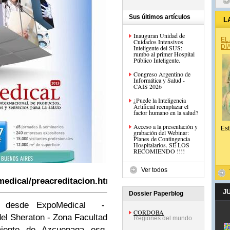
Sus últimos artículos
L
Inauguran Unidad de
EL
Cuidados Intensivos
DÍ
Inteligente del SUS:
rumbo al primer Hospital
Público Inteligente.
Congreso Argentino de
Informática y Salud -
CAIS 2026
¿Puede la Inteligencia
Artificial reemplazar el
factor humano en la salud?
Acceso a la presentación y
Est
grabación del Webinar:
Planes de Contingencia
Hospitalarios. SE LOS
RECOMIENDO !!!!
Ver todos
edical/preacreditacion.html
J
Dossier Paperblog
desde ExpoMedical
-
CORDOBA
del Sheraton
-
Zona Facultad
Regiones del mundo
miento de Azcu
e
naga esq.