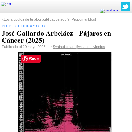
¿Los artículos de tu blog publicados aquí? ¡Propón tu blog!
INICIO
›
CULTURA Y OCIO
José Gallardo Arbeláez - Pájaros en
Cáncer (2025)
Publicado el 29 mayo 2026 por
Syntheticman
@vozdelosvientos
Save