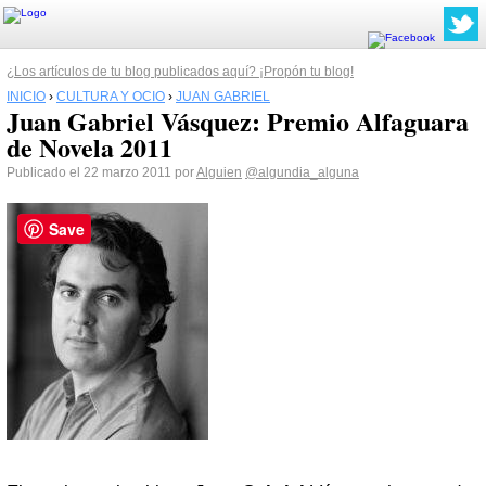
¿Los artículos de tu blog publicados aquí? ¡Propón tu blog!
INICIO
›
CULTURA Y OCIO
›
JUAN GABRIEL
Juan Gabriel Vásquez: Premio Alfaguara
de Novela 2011
Publicado el 22 marzo 2011 por
Alguien
@algundia_alguna
Save