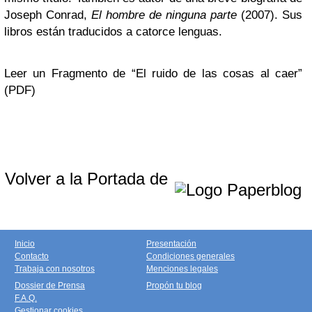
Joseph Conrad,
El hombre de ninguna parte
(2007). Sus
libros están traducidos a catorce lenguas.
Leer un Fragmento de “El ruido de las cosas al caer”
(PDF)
Volver a la Portada de
Inicio
Presentación
Contacto
Condiciones generales
Trabaja con nosotros
Menciones legales
Dossier de Prensa
Propón tu blog
F.A.Q.
Gestionar cookies