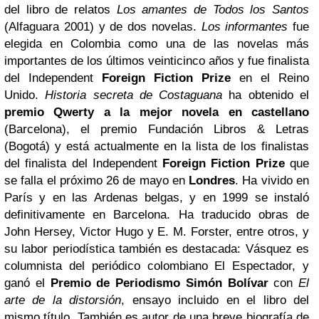
del libro de relatos
Los amantes de Todos los Santos
(Alfaguara 2001) y de dos novelas.
Los informantes
fue
elegida en Colombia como una de las novelas más
importantes de los últimos veinticinco años y fue finalista
del Independent
Foreign Fiction Prize
en el Reino
Unido.
Historia secreta de Costaguana
ha obtenido el
premio Qwerty a la mejor novela en castellano
(Barcelona), el premio Fundación Libros & Letras
(Bogotá) y está actualmente en la lista de los finalistas
del finalista del Independent
Foreign Fiction Prize
que
se falla el próximo 26 de mayo en
Londres
. Ha vivido en
París y en las Ardenas belgas, y en 1999 se instaló
definitivamente en Barcelona. Ha traducido obras de
John Hersey, Victor Hugo y E. M. Forster, entre otros, y
su labor periodística también es destacada: Vásquez es
columnista del periódico colombiano El Espectador, y
ganó el
Premio de Periodismo Simón Bolívar
con
El
arte de la distorsión
, ensayo incluido en el libro del
mismo título. También es autor de una breve biografía de