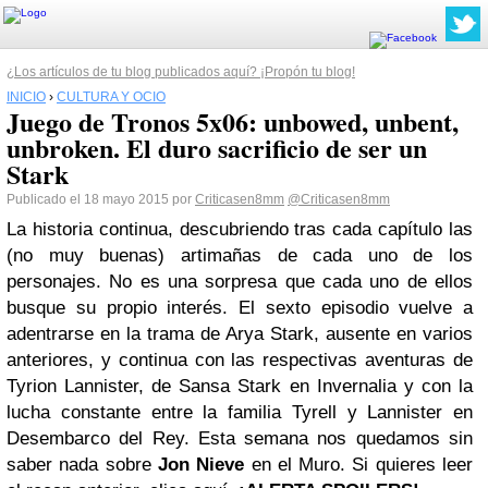
¿Los artículos de tu blog publicados aquí? ¡Propón tu blog!
INICIO
›
CULTURA Y OCIO
Juego de Tronos 5x06: unbowed, unbent,
unbroken. El duro sacrificio de ser un
Stark
Publicado el 18 mayo 2015 por
Criticasen8mm
@Criticasen8mm
La historia continua, descubriendo tras cada capítulo las
(no muy buenas) artimañas de cada uno de los
personajes. No es una sorpresa que cada uno de ellos
busque su propio interés. El sexto episodio vuelve a
adentrarse en la trama de Arya Stark, ausente en varios
anteriores, y continua con las respectivas aventuras de
Tyrion Lannister, de Sansa Stark en Invernalia y con la
lucha constante entre la familia Tyrell y Lannister en
Desembarco del Rey. Esta semana nos quedamos sin
saber nada sobre
Jon Nieve
en el Muro. Si quieres leer