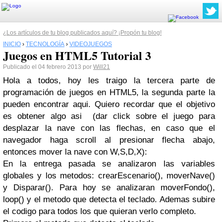
¿Los artículos de tu blog publicados aquí? ¡Propón tu blog!
INICIO
›
TECNOLOGÍA
›
VIDEOJUEGOS
Juegos en HTML5 Tutorial 3
Publicado el 04 febrero 2013 por
Will21
Hola a todos, hoy les traigo la tercera parte de
programación de juegos en HTML5, la segunda parte la
pueden encontrar aqui. Quiero recordar que el objetivo
es obtener algo asi (dar click sobre el juego para
desplazar la nave con las flechas, en caso que el
navegador haga scroll al presionar flecha abajo,
entonces mover la nave con W,S,D,X):
En la entrega pasada se analizaron las variables
globales y los metodos: crearEscenario(), moverNave()
y Disparar(). Para hoy se analizaran moverFondo(),
loop() y el metodo que detecta el teclado. Ademas subire
el codigo para todos los que quieran verlo completo.