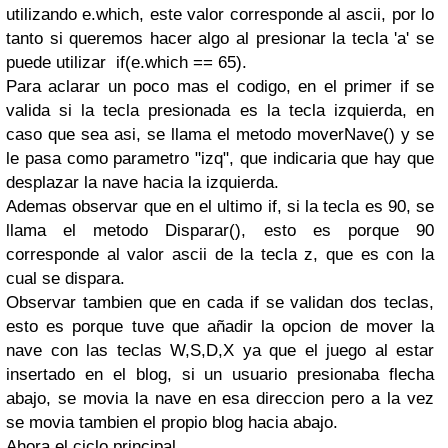
utilizando e.which, este valor corresponde al ascii, por lo
tanto si queremos hacer algo al presionar la tecla 'a' se
puede utilizar if(e.which == 65).
Para aclarar un poco mas el codigo, en el primer if se
valida si la tecla presionada es la tecla izquierda, en
caso que sea asi, se llama el metodo moverNave() y se
le pasa como parametro "izq", que indicaria que hay que
desplazar la nave hacia la izquierda.
Ademas observar que en el ultimo if, si la tecla es 90, se
llama el metodo Disparar(), esto es porque 90
corresponde al valor ascii de la tecla z, que es con la
cual se dispara.
Observar tambien que en cada if se validan dos teclas,
esto es porque tuve que añadir la opcion de mover la
nave con las teclas W,S,D,X ya que el juego al estar
insertado en el blog, si un usuario presionaba flecha
abajo, se movia la nave en esa direccion pero a la vez
se movia tambien el propio blog hacia abajo.
Ahora el ciclo principal