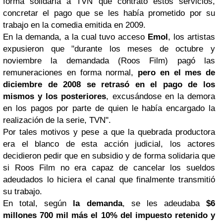
forma solidaria a TVN que contrató estos servicios,
concretar el pago que se les había prometido por su
trabajo en la comedia emitida en 2009.
En la demanda, a la cual tuvo acceso
Emol
, los artistas
expusieron que "durante los meses de octubre y
noviembre la demandada (Roos Film) pagó las
remuneraciones en forma normal,
pero en el mes de
diciembre de 2008 se retrasó en el pago de los
mismos y los posteriores
, excusándose en la demora
en los pagos por parte de quien le había encargado la
realización de la serie, TVN".
Por tales motivos y pese a que la quebrada productora
era el blanco de esta acción judicial, los actores
decidieron pedir que en subsidio y de forma solidaria que
si Roos Film no era capaz de cancelar los sueldos
adeudados lo hiciera el canal que finalmente transmitió
su trabajo.
En total, según
la demanda
, se les adeudaba
$6
millones 700 mil más el 10% del impuesto retenido y