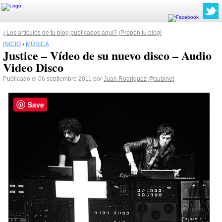
¿Los artículos de tu blog publicados aquí? ¡Propón tu blog!
INICIO
›
MÚSICA
Justice – Vídeo de su nuevo disco – Audio
Video Disco
Publicado el 06 septiembre 2011 por
Juan Rodriguez
@subinet
Save